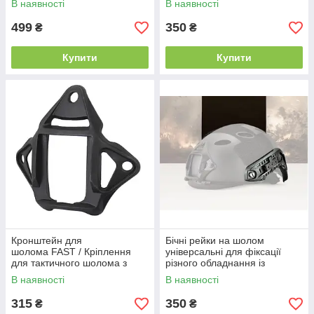
В наявності
В наявності
499
350
₴
₴
Купити
Купити
Кронштейн для
Бічні рейки на шолом
шолома FAST / Кріплення
універсальні для фіксації
для тактичного шолома з
різного обладнання із
алюмінієвого сплаву Чорний
протиударного пластику
В наявності
В наявності
Койот
315
350
₴
₴