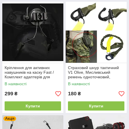
Кріплення для активних
Страховий шнур тактичний
навушників на каску Fast /
V1 Olive, Мисливський
Комплект адаптерів для
ремень одноточковий,
гарнітури навушників Чорний
швидкознімний ремінь
В наявності
В наявності
299
180
₴
₴
Купити
Купити
Акція