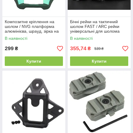
Композитне кріплення на
Бічні рейки на тактичний
шолом / NVG платформа
шолом FAST / ARC рейки
алюмінієва, шрауд, зірка на
універсальні для шолома
тактичний шолом Зелений
Чорний
В наявності
В наявності
299
355,74
₴
₴
539 ₴
Купити
Купити