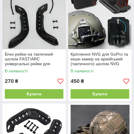
Бічні рейки на тактичний
Кріплення NVG для GoPro та
шолом FAST/ARC
екшн камер на армійський
універсальні рейки для
(тактичного) шолом NVG
обладнання на шолом
Mount (фікс)
В наявності
В наявності
Чорний
270
450
₴
₴
Купити
Купити