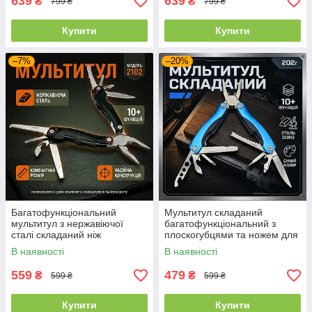
639
639
₴
₴
799 ₴
799 ₴
Купити
Купити
–7%
–20%
Багатофункціональний
Мультитул складаний
мультитул з нержавіючої
багатофункціональний з
сталі складаний ніж
плоскогубцями та ножем для
плоскогубці для кемпінгу
туризму риболовлі та
В наявності
В наявності
риболовлі та ремонту,
ремонту
чорний
559
479
₴
₴
599 ₴
599 ₴
Купити
Купити