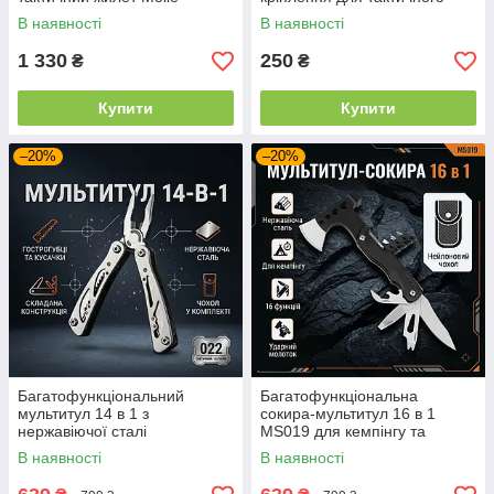
шолома Сірий
В наявності
В наявності
1 330
250
₴
₴
Купити
Купити
–20%
–20%
Багатофункціональний
Багатофункціональна
мультитул 14 в 1 з
сокира-мультитул 16 в 1
нержавіючої сталі
MS019 для кемпінгу та
кишеньковий інструмент для
виживання, туристична з
В наявності
В наявності
виживання туризму та авто
молотком і ножем, чорний,
16 см