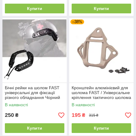
Купити
Купити
–38%
Бічні рейки на шолом FAST
Кронштейн алюмінієвий для
універсальні для фіксації
шолома FAST / Універсальне
різного обладнання Чорний
кріплення тактичного шолома
Пісочний колір
В наявності
В наявності
250
195
₴
₴
315 ₴
Купити
Купити