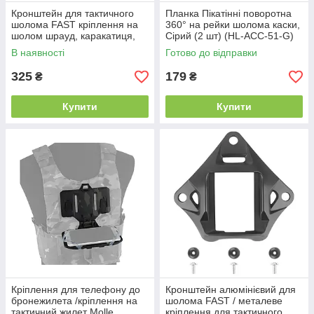
Кронштейн для тактичного
Планка Пікатінні поворотна
шолома FAST кріплення на
360° на рейки шолома каски,
шолом шрауд, каракатиця,
Сірий (2 шт) (HL-ACC-51-G)
зірка / Чорний колір
В наявності
Готово до відправки
325
179
₴
₴
Купити
Купити
Кріплення для телефону до
Кронштейн алюмінієвий для
бронежилета /кріплення на
шолома FAST / металеве
тактичний жилет Molle
кріплення для тактичного