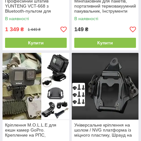
Професійний штатив
Мініпаковник для пакетів,
YUNTENG VCT-668 з
портативний термовакуумний
Bluetooth-пультом для
пакувальник, Інструменти
камери та телефону
для зберігання закусок
В наявності
В наявності
1 349
149
₴
₴
1 449 ₴
Купити
Купити
Кріплення M.O.L.L.E для
Універсальне кріплення на
екшн камер GoPro.
шолом / NVG платформа із
Крепление на РПС,
міцного пластику, Шрауд на
бронежилет
тактичний шолом Чорна