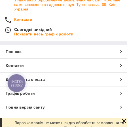
Тільки після оформлення замовлення на сайті, можливе
самовивезення за адресою: вул. Тургенєвська 69, Київ,
Україна
Контакти
Сьогодні вихідний
Показати весь графік роботи
Про нас
Контакти
Доставка та оплата
КНОПКА
ЗВ'ЯЗКУ
Графік роботи
Повна версія сайту
Сайт створено на маркетплейсі
Prom.ua
Зараз компанія не може швидко обробляти замовлення та