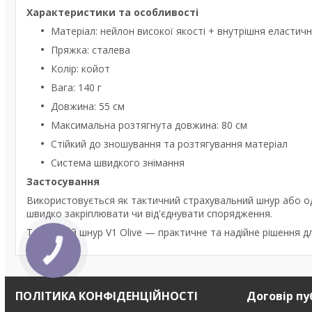
Характеристики та особливості
Матеріал: нейлон високої якості + внутрішня еластичн
Пряжка: сталева
Колір: койот
Вага: 140 г
Довжина: 55 см
Максимальна розтягнута довжина: 80 см
Стійкий до зношування та розтягування матеріал
Система швидкого знімання
Застосування
Використовується як тактичний страхувальний шнур або о
швидко закріплювати чи від'єднувати спорядження.
Тактичний шнур V1 Olive — практичне та надійне рішення д
ПОЛІТИКА КОНФІДЕНЦІЙНОСТІ
Договір пу