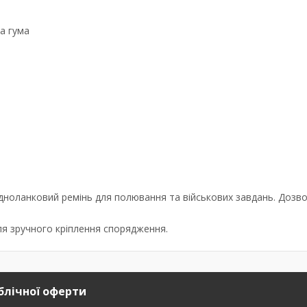
а гума
дноланковий ремінь для полювання та військових завдань. Дозв
ля зручного кріплення спорядження.
блічної оферти