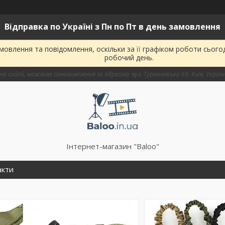
Відправка по Україні з Пн по Пт в день замовлення
овлення та повідомлення, оскільки за її графіком роботи сього
робочий день.
на сайті, можливе самовивезення за адресою: вул. Тургенєвська 69, Київ, Украї
Інтернет-магазин "Baloo"
акти