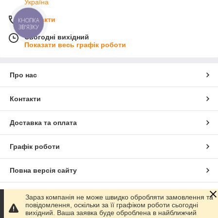
Україна
Контакти
КНОПКА
ЗВ'ЯЗКУ
Сьогодні вихідний
Показати весь графік роботи
Про нас
Контакти
Доставка та оплата
Графік роботи
Повна версія сайту
Сайт створено на маркетплейсі
Prom.ua
Зараз компанія не може швидко обробляти замовлення та
повідомлення, оскільки за її графіком роботи сьогодні
вихідний. Ваша заявка буде оброблена в найближчий
Політика конфіденційності