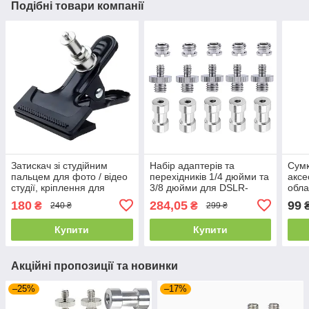
Подібні товари компанії
Затискач зі студійним
Набір адаптерів та
Сумк
пальцем для фото / відео
перехідників 1/4 дюйми та
аксе
студії, кріплення для
3/8 дюйми для DSLR-
обла
невеликих аксесуарів
камери/штатива/
для 
180
284,05
99
₴
₴
240 ₴
299 ₴
Visico SC-005B
монопода/кульової
головки/спалаху
Купити
Купити
Акційні пропозиції та новинки
–25%
–17%