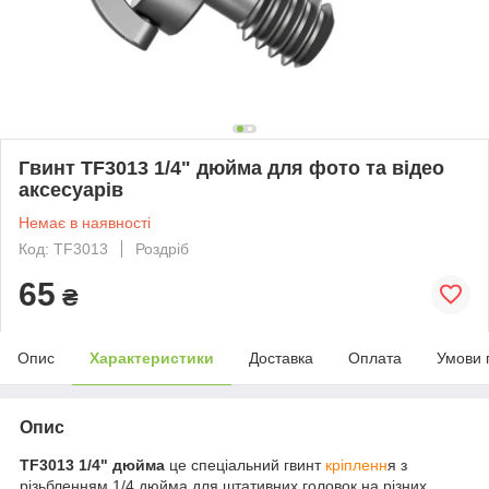
Гвинт TF3013 1/4" дюйма для фото та відео
аксесуарів
Немає в наявності
Код: TF3013
Роздріб
65
₴
Опис
Характеристики
Доставка
Оплата
Умови 
Опис
TF3013 1/4" дюйма
це спеціальний гвинт
кріпленн
я з
різьбленням 1/4 дюйма для штативних головок на різних