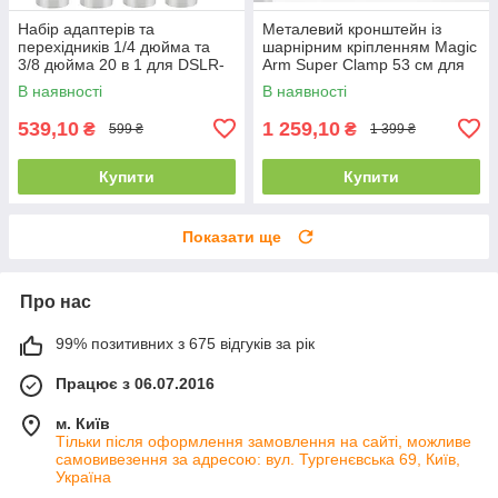
Набір адаптерів та
Металевий кронштейн із
перехідників 1/4 дюйма та
шарнірним кріпленням Magic
3/8 дюйма 20 в 1 для DSLR-
Arm Super Clamp 53 см для
камери/штативу/моноподу/
фото та відео техніки
В наявності
В наявності
кульової головки
539,10
1 259,10
₴
₴
599 ₴
1 399 ₴
Купити
Купити
Показати ще
Про нас
99% позитивних з 675 відгуків за рік
Працює з 06.07.2016
м. Київ
Тільки після оформлення замовлення на сайті, можливе
самовивезення за адресою: вул. Тургенєвська 69, Київ,
Україна