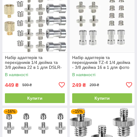
Набір адаптерів та
Набір адаптерів та
перехідників 1/4 дюйма та
перехідників TZ-4 1/4 дюйма
3/8 дюйма 22 в 1 для DSLR-
- 3/8 дюйма 16 в 1 для фото
камери/штативу/моноподу/
та відео аксесуарів
В наявності
В наявності
кульової головки
449
249
₴
₴
599 ₴
299 ₴
Купити
Купити
–16%
–15%