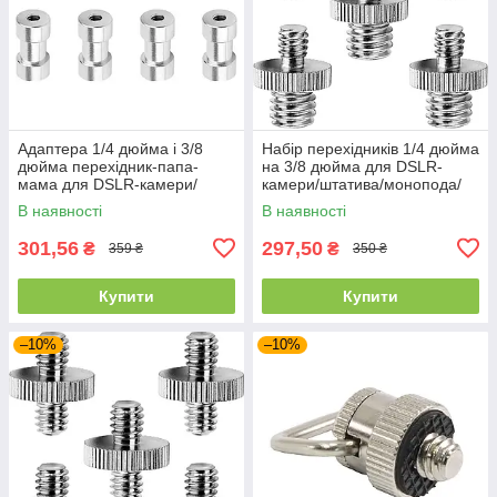
Адаптера 1/4 дюйма і 3/8
Набір перехідників 1/4 дюйма
дюйма перехідник-папа-
на 3/8 дюйма для DSLR-
мама для DSLR-камери/
камери/штатива/монопода/
штатива/монопода/кульової
кульової головки/спалаху
В наявності
В наявності
головки/спалаху
301,56
297,50
₴
₴
359 ₴
350 ₴
Купити
Купити
–10%
–10%