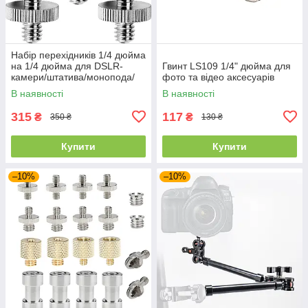
Набір перехідників 1/4 дюйма
на 1/4 дюйма для DSLR-
Гвинт LS109 1/4" дюйма для
камери/штатива/монопода/
фото та відео аксесуарів
кульової головки/спалаху
В наявності
В наявності
315
117
₴
₴
350 ₴
130 ₴
Купити
Купити
–10%
–10%