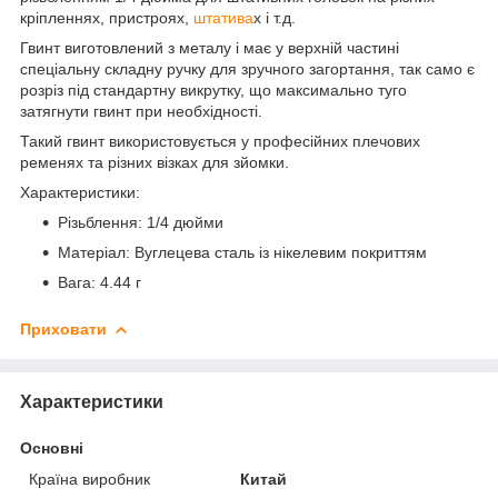
кріпленнях, пристроях,
штатива
х і т.д.
Гвинт виготовлений з металу і має у верхній частині
спеціальну складну ручку для зручного загортання, так само є
розріз під стандартну викрутку, що максимально туго
затягнути гвинт при необхідності.
Такий гвинт використовується у професійних плечових
ременях та різних візках для зйомки.
Характеристики:
Різьблення: 1/4 дюйми
Матеріал: Вуглецева сталь із нікелевим покриттям
Вага: 4.44 г
Приховати
Характеристики
Основні
Країна виробник
Китай