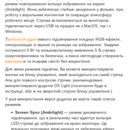
режим повторювання кольорі зображення на екрані
(Ambilight). Вона забезпечує глибше занурення у фільми, ігри,
роботу з візуальним контентом та покращує атмосферу
робочого місця. Стрічка встановлюється за монітором,
підключається через USB та працює як з MacOS, так і з
Windows.
Т
ехнологія адапт
ивного підсвічування поєднує RGB-ефекти,
синхронізацію зі звуком та реакцію на зображення. Завдяки
потужності 5 Вт та низьковольтному живленню 5 В стрічка
енергоефективна та безпечна, а якісні світлодіоди створюють
рівномірн
е та яскраве світло без мерехтіння.
Для зміни режимів підсвітки, Ви можете використовувати
кнопки на блоку управлінні, який знаходиться на самій стрічці.
Але для повного контролю стрічки, рекомендовано
використовувати додаток DX Light (посилання буде в
інструкції, або ж на зворотній стороні блоку управління.)
У разі використання версії додатка ви маєте такий список
режимів:
Screen Sync (
Ambilight
)
— режим динамічного
підсвічування, що в реальному часі адаптує кольори
LED-стрічки до зображення на краях монітора. Це
візуально розширює межі екрана та забезпечує ефект