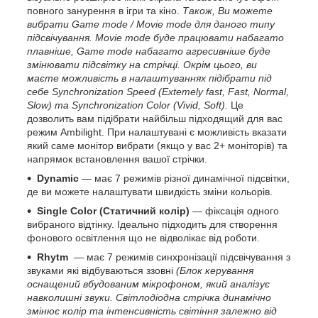
повного занурення в ігри та кіно.
Також, Ви можете
вибрати Game mode / Movie mode для даного типу
підсвічування. Movie mode буде працювати набагато
плавніше, Game mode набагато агресивніше буде
змінювати підсвітку на стрічці. Окрім цього, ви
маєте можливість в налаштуваннях підібрати під
себе Synchronization Speed (Extemely fast, Fast, Normal,
Slow) та Synchronization Color (Vivid, Soft).
Це
дозволить вам підібрати найбільш підходящий для вас
режим Ambilight. При налаштувані є можливість вказати
який саме монітор вибрати (якщо у вас 2+ моніторів) та
напрямок встановлення вашої стрічки.
Dynamic
— має 7 режимів різної динамічної підсвітки,
де ви можете налаштувати швидкість зміни кольорів.
Single Color (Статичний колір)
— фіксація одного
вибраного відтінку. Ідеально підходить для створення
фонового освітлення що не відволікає від роботи.
Rhytm
— має 7 режимів cинхронізації підсвічування з
звуками які відбуваються ззовні
(Блок керування
оснащений вбудованим мікрофоном, який аналізує
навколишні звуки. Світлодіодна стрічка динамічно
змінює колір та інтенсивність світіння залежно від