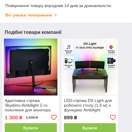
Повернення товару впродовж 14 днів за домовленістю
Всі умови повернення
Подібні товари компанії
Адаптивна стрічка
LED-стрічка DX Light для
Skydimo Ambilight 2-го
робочого столу (1.6 м) з
покоління для монітора
функцією Ambilight
24" для Windows/macOS
(Windows / Mac)
1 300
899
₴
₴
1 500 ₴
Купити
Купити