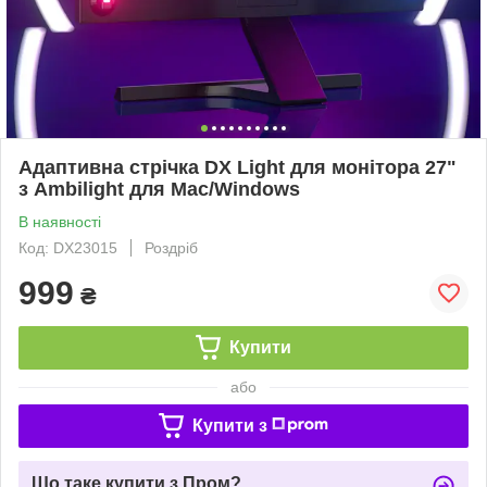
Адаптивна стрічка DX Light для монітора 27"
з Ambilight для Mac/Windows
В наявності
Код: DX23015
Роздріб
999
₴
Купити
або
Купити з
Що таке купити з Пром?