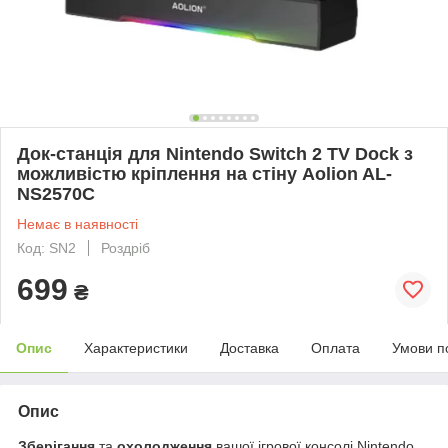
Док-станція для Nintendo Switch 2 TV Dock з
можливістю кріплення на стіну Aolion AL-
NS2570C
Немає в наявності
Код: SN2
Роздріб
699
₴
Опис
Характеристики
Доставка
Оплата
Умови п
Опис
Зберігання
та
охолодження
вашої ігрової консолі Nintendo