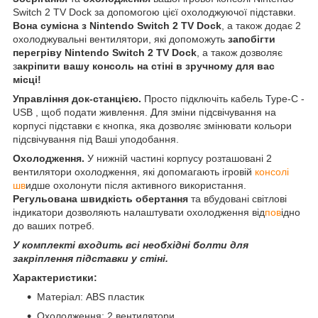
Switch 2 TV Dock за допомогою цієї охолоджуючої підставки.
Вона сумісна з Nintendo Switch 2 TV Dock
, а також додає 2
охолоджувальні вентилятори, які допоможуть
запобігти
перегріву Nintendo Switch 2 TV Dock
, а також дозволяє
з
акріпити вашу консоль на стіні в зручному для вас
місці!
Управління док-станцією.
Просто підключіть кабель Type-C -
USB , щоб подати живлення. Для зміни підсвічування на
корпусі підставки є кнопка, яка дозволяє змінювати кольори
підсвічування під Ваші уподобання.
Охолодження.
У нижній частині корпусу розташовані 2
вентилятори охолодження, які допомагають ігровій
консолі
шв
идше охолонути після активного використання.
Регульована швидкість обертання
та вбудовані світлові
індикатори дозволяють налаштувати охолодження від
пов
ідно
до ваших потреб.
У комплекті входить всі необхідні болти для
закріплення підставки у стіні.
Характеристики:
Матеріал: ABS пластик
Охолодження: 2 вентилятори