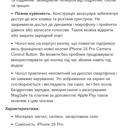
та тріщин.
Повна сумісність.
Конструкція аксесуара забезпечує
доступ до всіх клавіш та роз'ємів пристрою. Не
закриваючи доступ до динаміків і мікрофону і прийняти
дзвінок або записати голосове. Також можна відкрити
або закрити зарядний порт.
Чохол має на корпусі кнопку, що повністю підтримує
весь функціонал нової кнопки iPhone 16 Pro Camera
Control Button. Ви можете без проблем продовжувати
використовувати цю кнопку під час зйомки навіть під
водою.
Чохол практично непомітний на дисплеї смартфона і
не заважає керуванню. Усі зображення на екрані не
спотворюються і виглядають так само, як і без чохла.
Бездротова зарядка, використання з аксесуарами
MagSafe та платежі за допомогою Apple Pay також
можливі з цим чохлом.
Характеристики:
Матеріал: метал, силікон, загартоване скло
Сумісність: iPhone 16 Pro