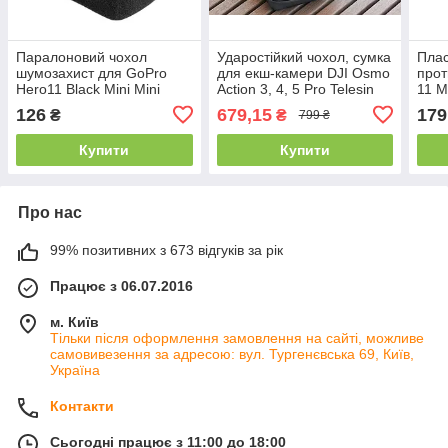
Паралоновий чохол
Ударостійкий чохол, сумка
Плас
шумозахист для GoPro
для екш-камери DJI Osmo
прот
Hero11 Black Mini Mini
Action 3, 4, 5 Pro Telesin
11 M
PULUZ
S6-PRC-06-TDJ
для 
126
679,15
179
₴
₴
799 ₴
Купити
Купити
Про нас
99% позитивних з 673 відгуків за рік
Працює з 06.07.2016
м. Київ
Тільки після оформлення замовлення на сайті, можливе
самовивезення за адресою: вул. Тургенєвська 69, Київ,
Україна
Контакти
Сьогодні працює з 11:00 до 18:00