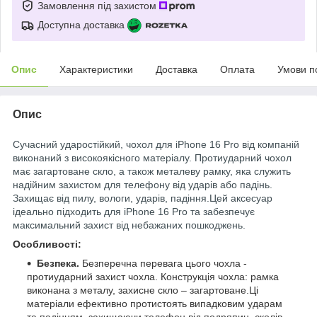
Замовлення під захистом
Доступна доставка
Опис
Характеристики
Доставка
Оплата
Умови п
Опис
Сучасний ударостійкий, чохол для iPhone 16 Pro від компаній
виконаний з високоякісного матеріалу. Протиударний чохол
має загартоване скло, а також металеву рамку, яка служить
надійним захистом для телефону від ударів або падінь.
Захищає від пилу, вологи, ударів, падіння.Цей аксесуар
ідеально підходить для iPhone 16 Pro та забезпечує
максимальний захист від небажаних пошкоджень.
Особливості:
Безпека.
Безперечна перевага цього чохла -
протиударний захист чохла. Конструкція чохла: рамка
виконана з металу, захисне скло – загартоване.Ці
матеріали ефективно протистоять випадковим ударам
та падінням, захищаючи телефон від подряпин, сколів