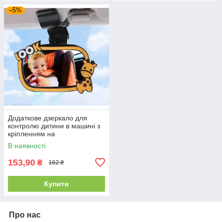
–5%
Додаткове дзеркало для
контролю дитини в машині з
кріпленням на
сонцезахисному козирку 3R-
В наявності
2261
153,90
₴
162 ₴
Купити
Про нас