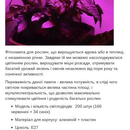
Фітолампа для рослин, що вирощуються вдома або в теплиці,
є незамінною річчю. Завдяки їй ми можемо насолоджуватися
цвітінням рослин, вирощувати міцні розсади, отримувати
багатий урожай зелень і овочів незалежно від пори року та
сонячної активності.
Переважність даної лампи - велика потужність, в сліді чого
світлом покривається велика частина площі, і
мультиспектральність, що дозволяє максимально
стимулювати цвітіння і родючість багатьох рослин.
Модель і кількість світлодіодів: 200 штук (166
червоних + 34 синіх)
Матеріал для корпусу: алюміній + пластик
Цоколь: E27