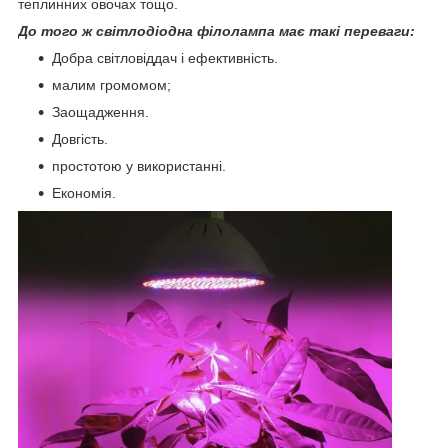
теплинних овочах тощо.
До того ж світлодіодна філолампа має такі переваги:
Добра світловіддач і ефективність.
малим громомом;
Заощадження.
Довгість.
простотою у використанні.
Економія.