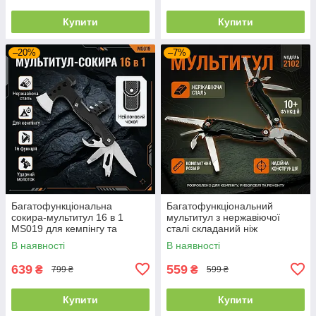
Купити
Купити
–20%
–7%
Багатофункціональна
Багатофункціональний
сокира-мультитул 16 в 1
мультитул з нержавіючої
MS019 для кемпінгу та
сталі складаний ніж
виживання, туристична з
плоскогубці для кемпінгу
В наявності
В наявності
молотком і ножем, чорний,
риболовлі та ремонту,
16 см
чорний
639
559
₴
₴
799 ₴
599 ₴
Купити
Купити