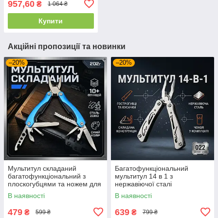
957,60
₴
1 064 ₴
Купити
Акційні пропозиції та новинки
–20%
–20%
Мультитул складаний
Багатофункціональний
багатофункціональний з
мультитул 14 в 1 з
плоскогубцями та ножем для
нержавіючої сталі
туризму риболовлі та
кишеньковий інструмент для
В наявності
В наявності
ремонту
виживання туризму та авто
479
639
₴
₴
599 ₴
799 ₴