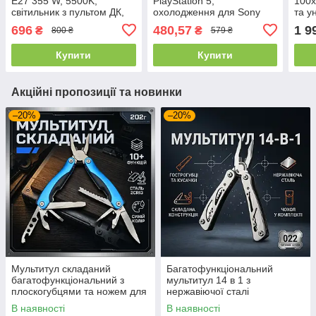
Е27 355 W, 5500K,
PlayStation 5,
100x
світильник з пультом ДК,
охолодження для Sony
та у
лампа для софтбоксу 3
PS5 з підсвічуванням та
кріп
696
480,57
1 9
₴
₴
800 ₴
579 ₴
кольори
USB, Чорний, Dobe
Купити
Купити
Акційні пропозиції та новинки
–20%
–20%
Мультитул складаний
Багатофункціональний
багатофункціональний з
мультитул 14 в 1 з
плоскогубцями та ножем для
нержавіючої сталі
туризму риболовлі та
кишеньковий інструмент для
В наявності
В наявності
ремонту
виживання туризму та авто