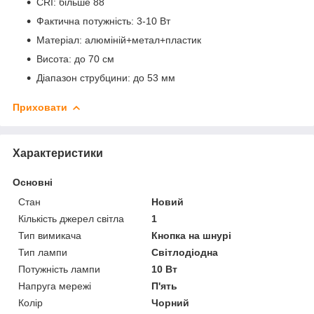
CRI: більше 88
Фактична потужність: 3-10 Вт
Матеріал: алюміній+метал+пластик
Висота: до 70 см
Діапазон струбцини: до 53 мм
Приховати
Характеристики
Основні
Стан
Новий
Кількість джерел світла
1
Тип вимикача
Кнопка на шнурі
Тип лампи
Світлодіодна
Потужність лампи
10 Вт
Напруга мережі
П'ять
Колір
Чорний