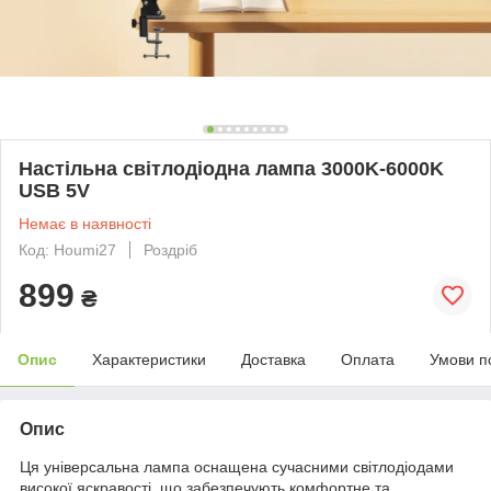
Настільна світлодіодна лампа 3000K-6000K
USB 5V
Немає в наявності
Код: Houmi27
Роздріб
899
₴
Опис
Характеристики
Доставка
Оплата
Умови п
Опис
Ця універсальна лампа оснащена сучасними світлодіодами
високої яскравості, що забезпечують комфортне та