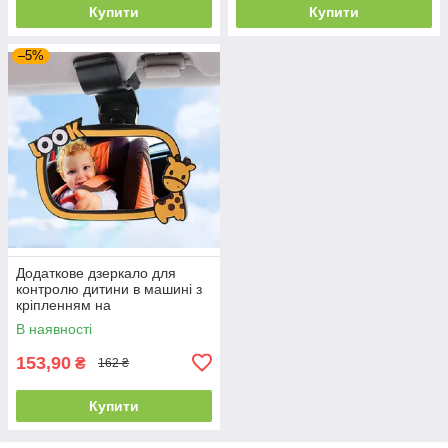
Купити
Купити
–5%
Додаткове дзеркало для
контролю дитини в машині з
кріпленням на
сонцезахисному козирку 3R-
В наявності
2261
153,90
₴
162 ₴
Купити