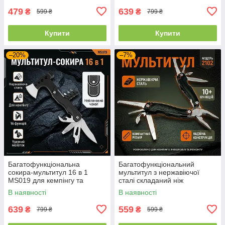
479
639
₴
₴
599 ₴
799 ₴
Купити
Купити
–20%
–7%
Багатофункціональна
Багатофункціональний
сокира-мультитул 16 в 1
мультитул з нержавіючої
MS019 для кемпінгу та
сталі складаний ніж
виживання, туристична з
плоскогубці для кемпінгу
В наявності
В наявності
молотком і ножем, чорний,
риболовлі та ремонту,
16 см
чорний
639
559
₴
₴
799 ₴
599 ₴