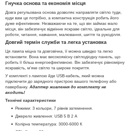
Гнучка основа та економія місця
Довга регульована основа дозволяє направляти світло туди,
куди вам це потрібно, а компактна конструкція робить його
дуже ефективним. Незважаючи на те, що він займає мало
місця, він забезпечує відмінне яскраве світло, ідеальне для
роботи, читання, навчання, малювання, шиття та рукоділля.
Довгий термін служби та легка установка
Ця лампа міцна та довговічна, її можна швидко та легко
встановити. Вона має високоякісну світлодіодну панель, що
робить її більш енергоефективною. Він забезпечує рівномірну
яскравість, м'яке світло та широке покриття.
У комплекті з лампою йде USB-кабель, який можна
підключити до зарядного пристрою вашого телефону або
павербанку.
Адаптер живлення до комплекту не
входить!
Технічні характеристики
Режими: 3 кольори, 7 рівнів затемнення.
Джерело живлення: USB 5 В 2 А
Колірна температура: 3000-6000 К