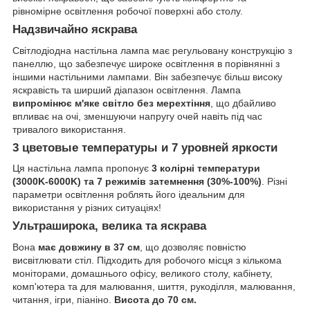
рівномірне освітлення робочої поверхні або столу.
Надзвичайно яскрава
Світлодіодна настільна лампа має регульовану конструкцію з
панеллю, що забезпечує широке освітлення в порівнянні з
іншими настільними лампами. Він забезпечує більш високу
яскравість та ширший діапазон освітлення. Лампа
випромінює м'яке світло без мерехтіння
, що дбайливо
впливає на очі, зменшуючи напругу очей навіть під час
тривалого використання.
3 цветовые температуры и 7 уровней яркости
Ця настільна лампа пропонує
3 колірні температури
(3000K-6000K) та 7 режимів затемнення (30%-100%)
. Різні
параметри освітлення роблять його ідеальним для
використання у різних ситуаціях!
Ультраширока, велика та яскрава
Вона
має довжину в 37 см
, що дозволяє повністю
висвітлювати стіл. Підходить для робочого місця з кількома
моніторами, домашнього офісу, великого столу, кабінету,
комп'ютера та для малювання, шиття, рукоділля, малювання,
читання, ігри, піаніно.
Висота до 70 см.