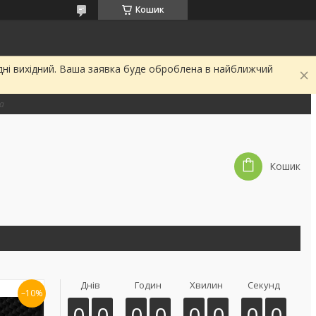
Кошик
дні вихідний. Ваша заявка буде оброблена в найближчий
на
Кошик
Днів
Годин
Хвилин
Секунд
–10%
0
0
0
0
0
0
0
0