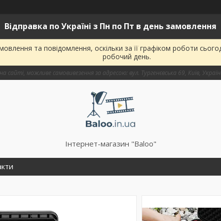
Відправка по Україні з Пн по Пт в день замовлення
овлення та повідомлення, оскільки за її графіком роботи сього
робочий день.
на сайті, можливе самовивезення за адресою: вул. Тургенєвська 69, Київ, Украї
Інтернет-магазин "Baloo"
акти