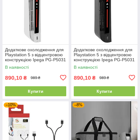
Додаткове охолодження для
Додаткове охолодження для
Playstation 5 з відцентровою
Playstation 5 з відцентровою
конструкцією Ipega PG-P5031
конструкцією Ipega PG-P5031
Білий
(Чорний)
В наявності
В наявності
890,10
890,10
₴
₴
989 ₴
989 ₴
Купити
Купити
–10%
–8%