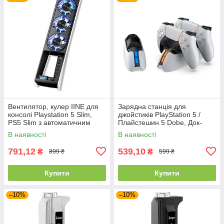
Вентилятор, кулер IINE для
Зарядна станція для
консолі Playstation 5 Slim,
джойстиків PlayStation 5 /
PS5 Slim з автоматичним
Плайстешин 5 Dobe, Док-
режимом охолодження
станція оригінальна для
В наявності
В наявності
джойстиків
791,12
539,10
₴
₴
899 ₴
599 ₴
Купити
Купити
–10%
–10%