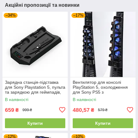
Акційні пропозиції та новинки
–34%
–17%
Зарядна станція-підставка
Вентилятор для консолі
для Sony Playstation 5, пульта
PlayStation 5, охолодження
та зарядкою для геймпадів,
для Sony PS5 з
чорна
підсвічуванням та USB,
В наявності
В наявності
Чорний, Dobe
659
480,57
₴
₴
999 ₴
579 ₴
Купити
Купити
–12%
–10%