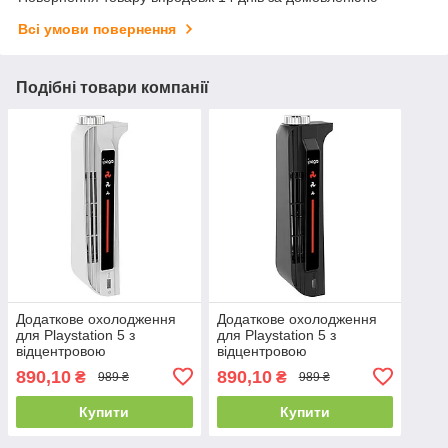
Всі умови повернення
Подібні товари компанії
Додаткове охолодження
Додаткове охолодження
для Playstation 5 з
для Playstation 5 з
відцентровою
відцентровою
конструкцією Ipega PG-
конструкцією Ipega PG-
890,10
890,10
₴
₴
989 ₴
989 ₴
P5031 Білий
P5031 (Чорний)
Купити
Купити