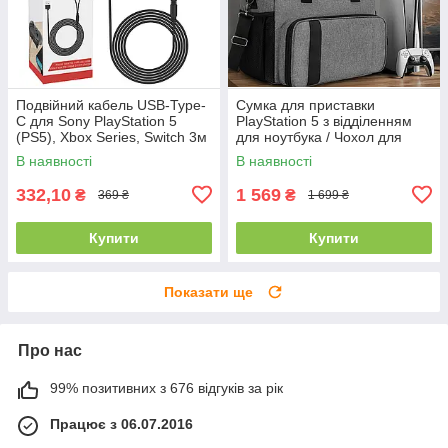
Подвійний кабель USB-Type-
Сумка для приставки
C для Sony PlayStation 5
PlayStation 5 з відділенням
(PS5), Xbox Series, Switch 3м
для ноутбука / Чохол для
для двох пристроїв
ігрової консолі PS5
В наявності
В наявності
332,10
1 569
₴
₴
369 ₴
1 699 ₴
Купити
Купити
Показати ще
Про нас
99% позитивних з 676 відгуків за рік
Працює з 06.07.2016