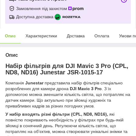
Замовлення під захистом
Доступна доставка
Опис
Характеристики
Доставка
Оплата
Умови п
Опис
Набір фільтрів для DJI Mavic 3 Pro (CPL,
ND8, ND16) Junestar JSR-1015-17
Компанія
Junestar
представила набір фільтрів спеціально
розроблених для камери дрона
DJI Mavic 3 Pro
. З їх
допомогою можна зменшити кількість світла, що потрапляє на
датчик камери. Що актуально при зйомці художніх та
привабливих кадрів за різних погодних умов.
У набір входять різні фільтри (CPL, ND8, ND16),
які
повністю покривають необхідність у фільтрах при будь-якій
зйомці в сонячний день. Регулюючи кількість світла, що
потрапляє на об'єктив, можна створювати унікальні знімки та