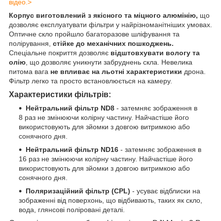
відео.>
Корпус виготовлений з якісного та міцного алюмінію,
що
дозволяє експлуатувати фільтри у найрізноманітніших умовах.
Оптичне скло пройшло багаторазове шліфування та
полірування,
стійке до механічних пошкоджень.
Спеціальне покриття дозволяє
відштовхувати вологу та
олію
, що дозволяє уникнути забруднень скла. Невелика
питома вага
не впливає на льотні характеристики
дрона.
Фільтр легко та просто встановлюється на камеру.
Характеристики фільтрів:
Нейтральний фільтр ND8
- затемняє зображення в
8 раз не змінюючи колірну частину. Найчастіше його
використовують для зйомки з довгою витримкою або
сонячного дня.
Нейтральний фільтр ND16
- затемняє зображення в
16 раз не змінюючи колірну частину. Найчастіше його
використовують для зйомки з довгою витримкою або
сонячного дня.
Поляризаційний фільтр (CPL)
- усуває відблиски на
зображенні від поверхонь, що відбивають, таких як скло,
вода, глянсові поліровані деталі.