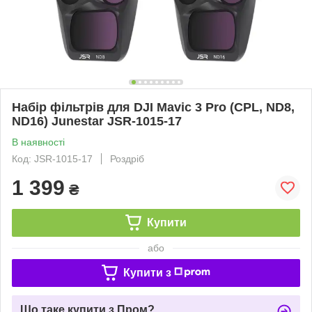
Набір фільтрів для DJI Mavic 3 Pro (CPL, ND8,
ND16) Junestar JSR-1015-17
В наявності
Код: JSR-1015-17
Роздріб
1 399
₴
Купити
або
Купити з
Що таке купити з Пром?