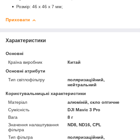
Розмір: 46 х 46 х 7 мм;
Приховати
Характеристики
Основні
Країна виробник
Китай
Основні атрибути
Тип світлофільтру
поляризаційний,
нейтральний
Користувальницькі характеристики
Матеріал
алюміній, скло оптичне
Сумісність
DJI Mavic 3 Pro
Вага
8 г
Значення налаштування
ND8, ND16, CPL
фільтра
Тип фільтра
поляризаційний,