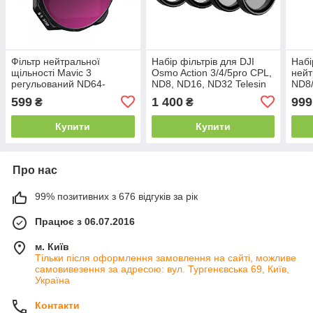
Фільтр нейтральної
Набір фільтрів для DJI
Набі
щільності Mavic 3
Osmo Action 3/4/5pro CPL,
нейт
регульований ND64-
ND8, ND16, ND32 Telesin
ND8
ND512 VND 6-9 stops
S5-FLT-06-TDJ
GoPr
599
1 400
999
₴
₴
STARTRC 1110348
12-
Купити
Купити
Про нас
99% позитивних з 676 відгуків за рік
Працює з 06.07.2016
м. Київ
Тільки після оформлення замовлення на сайті, можливе
самовивезення за адресою: вул. Тургенєвська 69, Київ,
Україна
Контакти