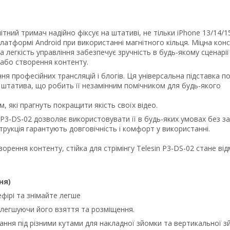
тний тримач надійно фіксує на штативі, не тільки iPhone 13/14/1
атформі Android при використанні магнітного кільця. Міцна конс
, а легкість управління забезпечує зручність в будь-якому сценарії
и або створення контенту.
ння професійних трансляцій і блогів. Ця універсальна підставка п
о штатива, що робить її незамінним помічником для будь-якого
, які прагнуть покращити якість своїх відео.
n P3-DS-02 дозволяє використовувати її в будь-яких умовах без з
трукція гарантують довговічність і комфорт у використанні.
орення контенту, стійка для стрімінгу Telesin P3-DS-02 стане ві
ня)
фірі та знімайте легше
полегшуючи його взяття та розміщення.
ання під різними кутами для накладної зйомки та вертикальної з