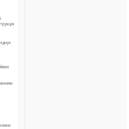
5
трукція
оєднує
айвих
дмінним
йомки.