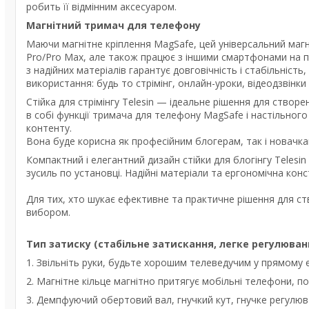
робить її відмінним аксесуаром.
Магнітний тримач для телефону
Маючи магнітне кріплення MagSafe, цей універсальний магні
Pro/Pro Max, але також працює з іншими смартфонами на пл
з надійних матеріалів гарантує довговічність і стабільність
використання: будь то стрімінг, онлайн-уроки, відеодзвінк
Стійка для стрімінгу Telesin — ідеальне рішення для створе
в собі функції тримача для телефону MagSafe і настільног
контенту.
Вона буде корисна як професійним блогерам, так і новачкам
Компактний і елегантний дизайн стійки для блогінгу Telesi
зусиль по установці. Надійні матеріали та ергономічна конс
Для тих, хто шукає ефективне та практичне рішення для ств
вибором.
Тип затиску (стабільне затискання, легке регулюван
1. Звільніть руки, будьте хорошим телеведучим у прямому е
2. Магнітне кільце магнітно притягує мобільні телефони, 
3. Демпфуючий обертовий вал, гнучкий кут, гнучке регулюв