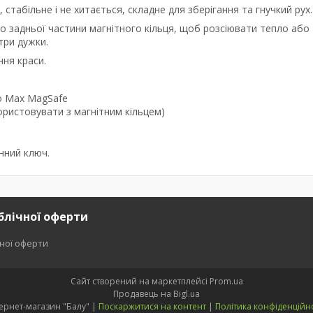
стабільне і не хитається, складне для зберігання та гнучкий рух.
до задньої частини магнітного кільця, щоб розсіювати тепло або
три дужки.
ння краси.
ro Max MagSafe
ористовувати з магнітним кільцем)
анний ключ.
блічної оферти
чної оферти
Сайт створений на маркетплейсі
Prom.ua
Продавець на Bigl.ua
Інтернет-магазин "Балу" |
Поскаржитися на контент
|
Політика конфіденційно