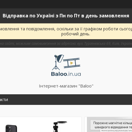
Відправка по Україні з Пн по Пт в день замовлення
овлення та повідомлення, оскільки за її графіком роботи сього
робочий день.
на сайті, можливе самовивезення за адресою: вул. Тургенєвська 69, Київ, Украї
Інтернет-магазин "Baloo"
акти