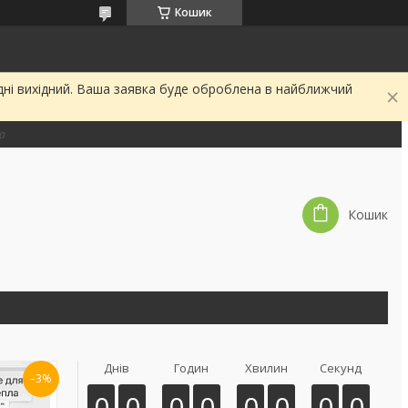
Кошик
дні вихідний. Ваша заявка буде оброблена в найближчий
на
Кошик
Днів
Годин
Хвилин
Секунд
–3%
0
0
0
0
0
0
0
0