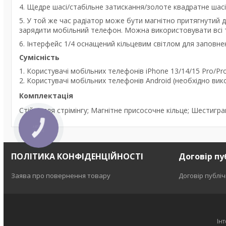
4. Щедре шасі/стабільне затискання/золоте квадратне шасі, 
5. У той же час радіатор може бути магнітно притягнутий 
зарядити мобільний телефон. Можна використовувати всі 
6. Інтерфейс 1/4 оснащений кільцевим світлом для заповне
Сумісність
1. Користувачі мобільних телефонів iPhone 13/14/15 Pro/P
2. Користувачі мобільних телефонів Android (необхідно вик
Комплектація
Стійка для стрімінгу; Магнітне присосочне кільце; Шестигр
КНОПКА
ЗВ'ЯЗКУ
ПОЛІТИКА КОНФІДЕНЦІЙНОСТІ
Договір пу
Заява про повернення товару
Договір публі