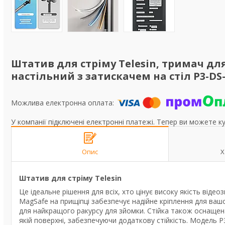
Штатив для стріму Telesin, тримач дл
настільний з затискачем на стіл P3-DS
У компанії підключені електронні платежі. Тепер ви можете к
Опис
Х
Штатив для стріму Telesin
Це ідеальне рішення для всіх, хто цінує високу якість від
MagSafe на прищіпці забезпечує надійне кріплення для ваш
для найкращого ракурсу для зйомки. Стійка також оснащена
якій поверхні, забезпечуючи додаткову стійкість. Модель P