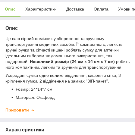
Опис
Характеристики
Доставка
Оплата
Умови п
Опис
Це ваш вірний помічник у збереженні та зручному
транспортуванні медичних засобів. Її компактність, легкість,
зручні ручки та сітчасті кишені роблять сумку для аптечки
ідеальним вибором як домашнього використання, так
подорожей.
Невеликий розмір (24 см x 14 см x 7 см)
робить
його компактним, легким та зручним для транспортування.
Усередині сумки одне велике відділення, кишеня з сітки, 3
кріплення гумки, 2 відділення на замках "ЗІП-пакет".
Розмір: 24*14*7 см
Матеріал: Оксфорд
Приховати
Характеристики