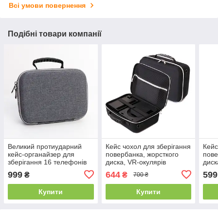
Всі умови повернення
Подібні товари компанії
Великий протиударний
Кейс чохол для зберігання
Кейс
кейс-органайзер для
повербанка, жорсткого
пове
зберігання 16 телефонів
диска, VR-окулярів
диск
(Сірий)
Guanhe 28.5*20.5*10.5см.
Guan
999
644
599
₴
₴
700 ₴
/ Сумка для електроніки
Сумк
Купити
Купити