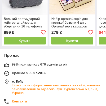
Великий протиударний
Набір органайзерів для
Кейс
кейс-органайзер для
нижньої білизни 4 шт. /
пове
зберігання 16 телефонів
Органайзер з каркасом
диск
(Сірий)
для зберігання білизни,
Guan
999
279
644
₴
₴
комплект 4 шт. сірий
/ Су
Купити
Купити
Про нас
99% позитивних з 676 відгуків за рік
Працює з 06.07.2016
м. Київ
Тільки після оформлення замовлення на сайті, можливе
самовивезення за адресою: вул. Тургенєвська 69, Київ,
Україна
Контакти