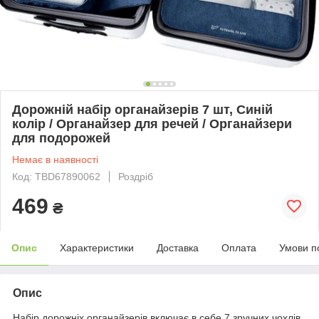
Дорожній набір органайзерів 7 шт, Синій
колір / Органайзер для речей / Органайзери
для подорожей
Немає в наявності
Код: TBD67890062
Роздріб
469
₴
Опис
Характеристики
Доставка
Оплата
Умови п
Опис
Набір дорожніх органайзерів включає в себе 7 зручних чохлів