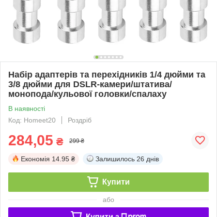
Набір адаптерів та перехідників 1/4 дюйми та
3/8 дюйми для DSLR-камери/штатива/
монопода/кульової головки/спалаху
В наявності
Код: Homeet20
Роздріб
284,05
₴
299 ₴
Економія
14.95 ₴
Залишилось
26 днів
Купити
або
Купити з