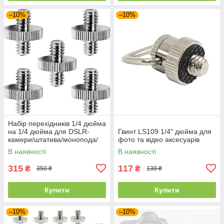
–10%
–10%
Набір перехідників 1/4 дюйма
на 1/4 дюйма для DSLR-
Гвинт LS109 1/4" дюйма для
камери/штатива/монопода/
фото та відео аксесуарів
кульової головки/спалаху
В наявності
В наявності
315
117
₴
₴
350 ₴
130 ₴
Купити
Купити
–10%
–10%