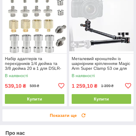
Набір адаптерів та
Металевий кронштейн із
перехідників 1/4 дюйма та
шарнірним кріпленням Magic
3/8 дюйма 20 в 1 для DSLR-
Arm Super Clamp 53 см для
камери/штативу/моноподу/
фото та відео техніки
В наявності
В наявності
кульової головки
539,10
1 259,10
₴
₴
599 ₴
1 399 ₴
Купити
Купити
Показати ще
Про нас