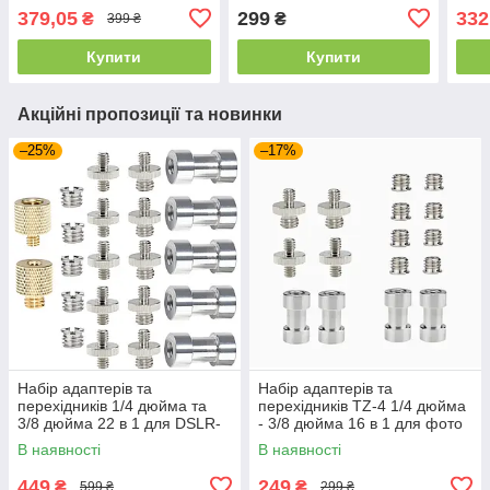
камери/штатива/
штатива/монопода/
каме
379,05
299
332
₴
₴
399 ₴
монопода/кульової
кульової головки/спалаху
обла
головки/спалаху
Купити
Купити
Акційні пропозиції та новинки
–25%
–17%
Набір адаптерів та
Набір адаптерів та
перехідників 1/4 дюйма та
перехідників TZ-4 1/4 дюйма
3/8 дюйма 22 в 1 для DSLR-
- 3/8 дюйма 16 в 1 для фото
камери/штативу/моноподу/
та відео аксесуарів
В наявності
В наявності
кульової головки
449
249
₴
₴
599 ₴
299 ₴