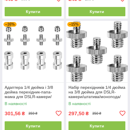
Купити
Купити
–16%
–15%
Адаптера 1/4 дюйма і 3/8
Набір перехідників 1/4 дюйма
дюйма перехідник-папа-
на 3/8 дюйма для DSLR-
мама для DSLR-камери/
камери/штатива/монопода/
штатива/монопода/кульової
кульової головки/спалаху
В наявності
В наявності
головки/спалаху
301,56
297,50
₴
₴
359 ₴
350 ₴
Купити
Купити