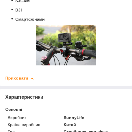
SJCAM
DJI
Смартфонами
Приховати
Характеристики
Основні
Виробник
SunnyLife
Країна виробник
Китай
Тип
Струбцина, прищіпка