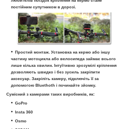
любителів поїздок кріплення на кермо стане
постійним супутником в дорозі.
Простий монтаж. Установка на кермо або іншу
частину мотоцикла або велосипеда займає всього
лише кілька хвилин. Інтуїтивно зрозумілі кріплення
дозволяють швидко і без зусиль закріпити
аксесуар. Закріпіть камеру, підключіть її за
допомогою Bluethoth і починайте зйомку.
Сумісний з камерами таких виробників, як:
GoPro
Insta 360
Osmo