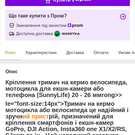
Що таке купити з Пром?
Замовлення під захистом
Доступна доставка
Опис
Характеристики
Доставка
Оплата
Умови п
Опис
Кріплення тримач на кермо велосипеда,
мотоцикла для екшн-камери або
телефона (SunnyLife) 20 - 26 ммrong>>
le="font-size:14px">Тримач на кермо
мотоцикла або велосипеда це надійний і
зручн
ий прист
рій, призначений для
кріплення смартфонів і екшн-камер
GoPro, DJI Action, Insta360 one X1/X2/RS,