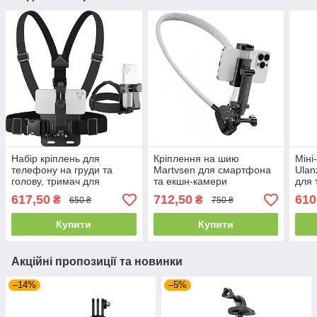
Набір кріплень для
Кріплення на шию
Міні
телефону на груди та
Martvsen для смартфона
Ulan
голову, тримач для
та екшн-камери
для 
зйомки, спорт, екшн 2в1
каме
617,50
712,50
610
₴
₴
650 ₴
750 ₴
пал
Купити
Купити
Акційні пропозиції та новинки
–14%
–5%