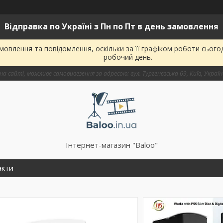
Відправка по Україні з Пн по Пт в день замовлення
овлення та повідомлення, оскільки за її графіком роботи сього
робочий день.
на сайті, можливе самовивезення за адресою: вул. Тургенєвська 69, Київ, Украї
Інтернет-магазин "Baloo"
акти