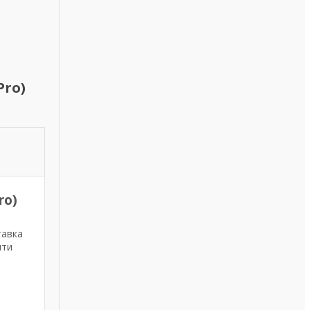
Pro)
ro)
тавка
ити