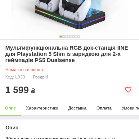
Мультифункціональна RGB док-станція IINE
для Playstation 5 Slim із зарядкою для 2-х
геймпадів PS5 Dualsense
Немає в наявності
Код: L939
Роздріб
1 599
₴
Опис
Характеристики
Доставка
Оплата
Умови п
Опис
Зберігання
та
охолодження
вашої ігрової консолі за