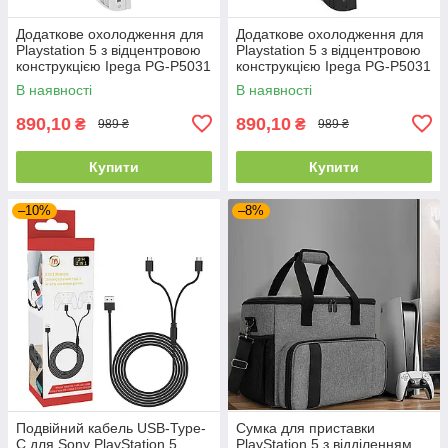
Додаткове охолодження для
Додаткове охолодження для
Playstation 5 з відцентровою
Playstation 5 з відцентровою
конструкцією Ipega PG-P5031
конструкцією Ipega PG-P5031
Білий
(Чорний)
В наявності
В наявності
890,10
890,10
₴
₴
989 ₴
989 ₴
Купити
Купити
–10%
–8%
Подвійний кабель USB-Type-
Сумка для приставки
C для Sony PlayStation 5
PlayStation 5 з відділенням