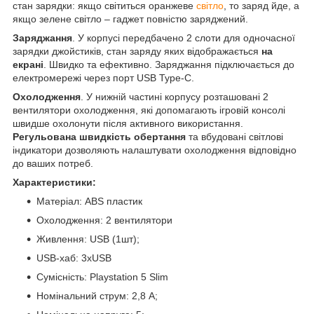
стан зарядки: якщо світиться оранжеве
світло
, то заряд йде, а
якщо зелене світло – гаджет повністю заряджений.
Заряджання
. У корпусі передбачено 2 слоти для одночасної
зарядки джойстиків, стан заряду яких відображається
на
екрані
. Швидко та ефективно. Заряджання підключається до
електромережі через порт USB Type-C.
Охолодження
. У нижній частині корпусу розташовані 2
вентилятори охолодження, які допомагають ігровій консолі
швидше охолонути після активного використання.
Регульована швидкість обертання
та вбудовані світлові
індикатори дозволяють налаштувати охолодження відповідно
до ваших потреб.
Характеристики:
Матеріал: ABS пластик
Охолодження: 2 вентилятори
Живлення: USB (1шт);
USB-хаб: 3хUSB
Сумісність: Playstation 5 Slim
Номінальний струм: 2,8 А;