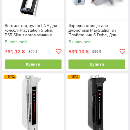
Вентилятор, кулер IINE для
Зарядна станція для
консолі Playstation 5 Slim,
джойстиків PlayStation 5 /
PS5 Slim з автоматичним
Плайстешин 5 Dobe, Док-
режимом охолодження
станція оригінальна для
В наявності
В наявності
джойстиків
791,12
539,10
₴
₴
899 ₴
599 ₴
Купити
Купити
–10%
–10%