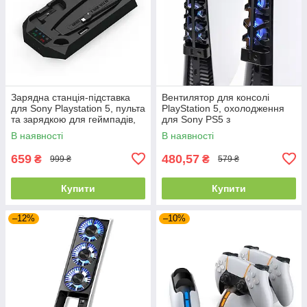
Зарядна станція-підставка
Вентилятор для консолі
для Sony Playstation 5, пульта
PlayStation 5, охолодження
та зарядкою для геймпадів,
для Sony PS5 з
чорна
підсвічуванням та USB,
В наявності
В наявності
Чорний, Dobe
659
480,57
₴
₴
999 ₴
579 ₴
Купити
Купити
–12%
–10%