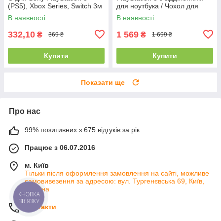
(PS5), Xbox Series, Switch 3м
для ноутбука / Чохол для
для двох пристроїв
ігрової консолі PS5
В наявності
В наявності
332,10
1 569
₴
₴
369 ₴
1 699 ₴
Купити
Купити
Показати ще
Про нас
99% позитивних з 675 відгуків за рік
Працює з 06.07.2016
м. Київ
Тільки після оформлення замовлення на сайті, можливе
самовивезення за адресою: вул. Тургенєвська 69, Київ,
Україна
КНОПКА
ЗВ'ЯЗКУ
Контакти