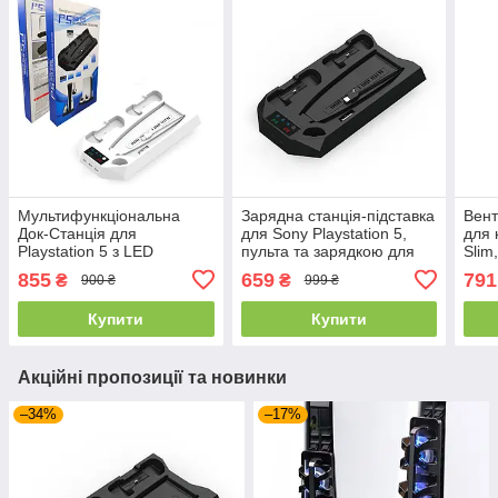
Мультифункціональна
Зарядна станція-підставка
Вент
Док-Станція для
для Sony Playstation 5,
для 
Playstation 5 з LED
пульта та зарядкою для
Slim
зарядкою для 2-х
геймпадів, чорна
авт
855
659
791
₴
₴
900 ₴
999 ₴
геймпадів PS5 Dualsense
охо
Біла
Купити
Купити
Акційні пропозиції та новинки
–34%
–17%