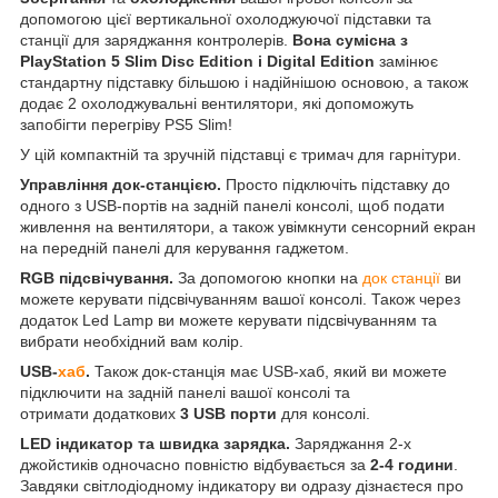
допомогою цієї вертикальної охолоджуючої підставки та
станції для заряджання контролерів.
Вона сумісна з
PlayStation 5 Slim Disc Edition і Digital Edition
замінює
стандартну підставку більшою і надійнішою основою, а також
додає 2 охолоджувальні вентилятори, які допоможуть
запобігти перегріву PS5 Slim!
У цій компактній та зручній підставці є тримач для гарнітури.
Управління док-станцією.
Просто підключіть підставку до
одного з USB-портів на задній панелі консолі, щоб подати
живлення на вентилятори, а також увімкнути сенсорний екран
на передній панелі для керування гаджетом.
RGB підсвічування.
За допомогою кнопки на
док станції
ви
можете керувати підсвічуванням вашої консолі. Також через
додаток Led Lamp ви можете керувати підсвічуванням та
вибрати необхідний вам колір.
USB-
хаб
.
Також док-станція має USB-хаб, який ви можете
підключити на задній панелі вашої консолі та
отримати додаткових
3 USB порти
для консолі.
LED індикатор та швидка зарядка.
Заряджання 2-х
джойстиків одночасно повністю відбувається за
2-4 години
.
Завдяки світлодіодному індикатору ви одразу дізнаєтеся про