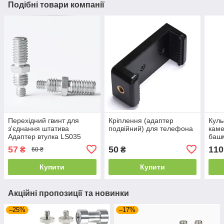
Подібні товари компанії
Перехідний гвинт для
Кріплення (адаптер
Куль
з'єднання штатива
подвійний) для телефона
каме
Адаптер втулка LS035
башм
(1/4-3/8)
дюйм
57
50
110
₴
₴
60 ₴
голо
штат
Купити
Купити
Акційні пропозиції та новинки
–25%
–17%