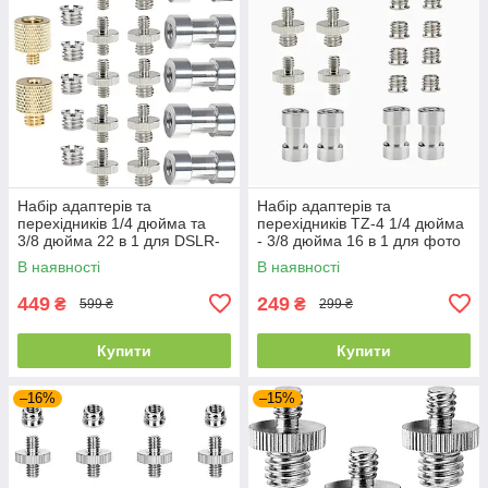
Набір адаптерів та
Набір адаптерів та
перехідників 1/4 дюйма та
перехідників TZ-4 1/4 дюйма
3/8 дюйма 22 в 1 для DSLR-
- 3/8 дюйма 16 в 1 для фото
камери/штативу/моноподу/
та відео аксесуарів
В наявності
В наявності
кульової головки
449
249
₴
₴
599 ₴
299 ₴
Купити
Купити
–16%
–15%