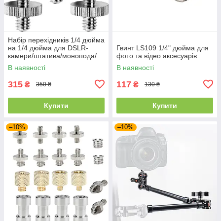
Набір перехідників 1/4 дюйма
на 1/4 дюйма для DSLR-
Гвинт LS109 1/4" дюйма для
камери/штатива/монопода/
фото та відео аксесуарів
кульової головки/спалаху
В наявності
В наявності
315
117
₴
₴
350 ₴
130 ₴
Купити
Купити
–10%
–10%