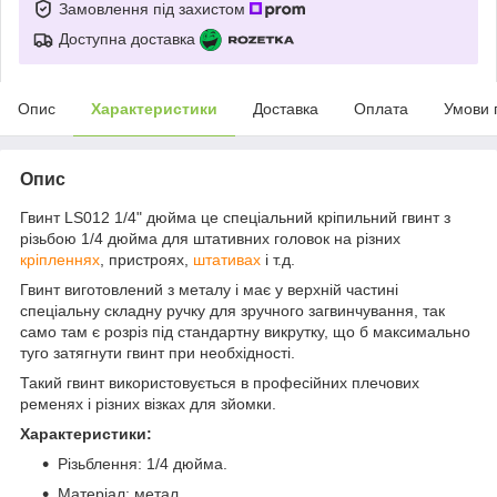
Замовлення під захистом
Доступна доставка
Опис
Характеристики
Доставка
Оплата
Умови 
Опис
Гвинт LS012 1/4" дюйма це спеціальний кріпильний гвинт з
різьбою 1/4 дюйма для штативних головок на різних
кріпленнях
, пристроях,
штативах
і т.д.
Гвинт виготовлений з металу і має у верхній частині
спеціальну складну ручку для зручного загвинчування, так
само там є розріз під стандартну викрутку, що б максимально
туго затягнути гвинт при необхідності.
Такий гвинт використовується в професійних плечових
ременях і різних візках для зйомки.
Характеристики:
Різьблення: 1/4 дюйма.
Матеріал: метал.