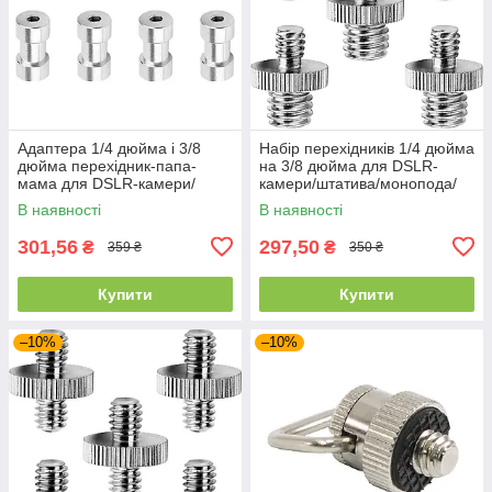
Адаптера 1/4 дюйма і 3/8
Набір перехідників 1/4 дюйма
дюйма перехідник-папа-
на 3/8 дюйма для DSLR-
мама для DSLR-камери/
камери/штатива/монопода/
штатива/монопода/кульової
кульової головки/спалаху
В наявності
В наявності
головки/спалаху
301,56
297,50
₴
₴
359 ₴
350 ₴
Купити
Купити
–10%
–10%