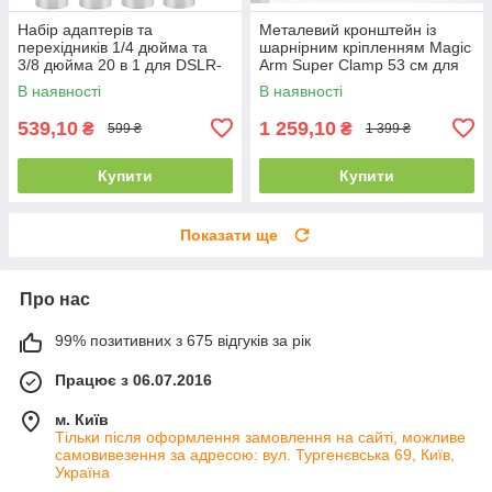
Набір адаптерів та
Металевий кронштейн із
перехідників 1/4 дюйма та
шарнірним кріпленням Magic
3/8 дюйма 20 в 1 для DSLR-
Arm Super Clamp 53 см для
камери/штативу/моноподу/
фото та відео техніки
В наявності
В наявності
кульової головки
539,10
1 259,10
₴
₴
599 ₴
1 399 ₴
Купити
Купити
Показати ще
Про нас
99% позитивних з 675 відгуків за рік
Працює з 06.07.2016
м. Київ
Тільки після оформлення замовлення на сайті, можливе
самовивезення за адресою: вул. Тургенєвська 69, Київ,
Україна