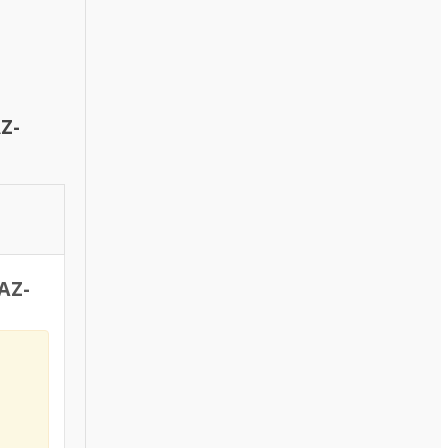
Z-
AZ-