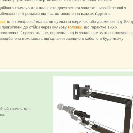
одвійного тримача для планшета досягається завдяки широкій основі з
більшення її розмірів під час встановлення важких ґаджетів.
ачі
для телефонів/планшетів сумісні із шириною або довжиною від 100 
 прикріплені до стійки через кульову
головку
, що гарантує вибір
 положення (горизонтальне, вертикальне) із завданням кута розташуванн
Передбачена можливість під'єднання зарядного кабелю в будь-якому
ійний тримач для
ів.