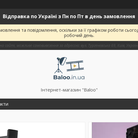
Відправка по Україні з Пн по Пт в день замовлення
овлення та повідомлення, оскільки за її графіком роботи сього
робочий день.
на сайті, можливе самовивезення за адресою: вул. Тургенєвська 69, Київ, Украї
Інтернет-магазин "Baloo"
акти