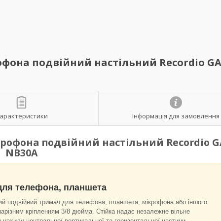
фона подвійний настільний Recordio GA
арактеристики
Інформація для замовлення
рофона подвійний настільний Recordio G
NB30A
для телефона, планшета
ий подвійний тримач для телефона, планшета, мікрофона або іншого
нарізним кріпленням 3/8 дюйма. Стійка надає незалежне вільне
 нахилу центральної вертикальної та горизонтальної частини.