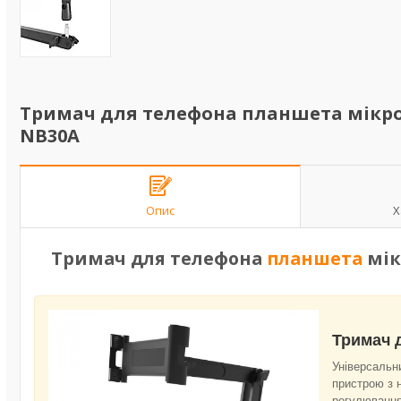
Тримач для телефона планшета мікро
NB30A
Опис
Х
Тримач для телефона
планшета
мік
Тримач 
Універсальн
пристрою з 
регулювання