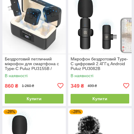
Бездротовий петличний
Мікрофон бездротовий Type-
мікрофон для смартфона c
C цифровий 2.4ГГц Android
Type-C Puluz PU3155B /
Puluz PU3082B
Мікрофон петличка для
В наявності
В наявності
телефона
860
349
₴
₴
1 260 ₴
499 ₴
Купити
Купити
–28%
–28%