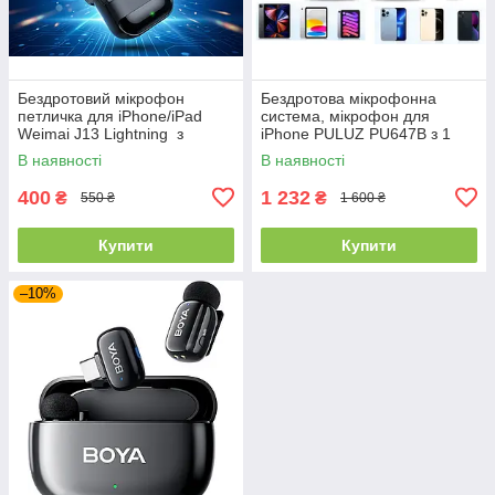
Бездротовий мікрофон
Бездротова мікрофонна
петличка для iPhone/iPad
система, мікрофон для
Weimai J13 Lightning з
iPhone PULUZ PU647B з 1
зарядним кейсом Black
приймачем і 2 передавачами
В наявності
В наявності
400
1 232
₴
₴
550 ₴
1 600 ₴
Купити
Купити
–10%