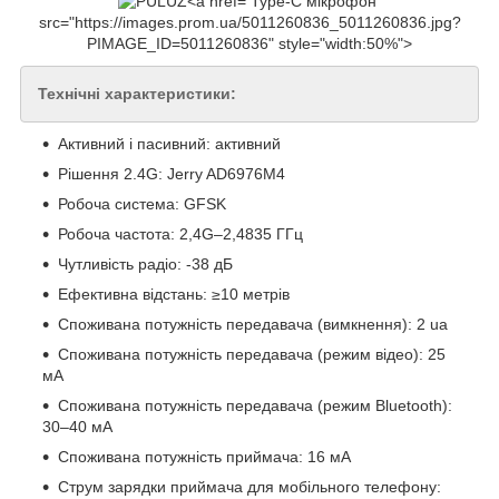
Type-C мікрофон"
src="https://images.prom.ua/5011260836_5011260836.jpg?
PIMAGE_ID=5011260836" style="width:50%">
Технічні характеристики:
Активний і пасивний: активний
Рішення 2.4G: Jerry AD6976M4
Робоча система: GFSK
Робоча частота: 2,4G–2,4835 ГГц
Чутливість радіо: -38 дБ
Ефективна відстань: ≥10 метрів
Споживана потужність передавача (вимкнення): 2 ua
Споживана потужність передавача (режим відео): 25
мА
Споживана потужність передавача (режим Bluetooth):
30–40 мА
Споживана потужність приймача: 16 мА
Струм зарядки приймача для мобільного телефону: