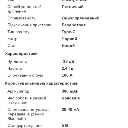
Спосіб установки/
Петличний
кріплення
Спрямованість
Односпрямований
Підключення пристрою
Бездротове
Тип роз'єму
Type-C
Колір
Чорний
Стан
Новий
Характеристики
Чутливість
-38 дБ
Частота
2.4 Гц
Споживаний струм
160 А
Користувальницькі характеристики
Акумулятор
300 mAh
Час роботи в режимі
6 місяців
очікування
Споживана потужність
30-40 мА
передавача (режим
Bluetooth)
Стандарт вхідного
5 В