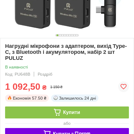
Нагрудні мікрофони з адаптером, вихід Type-
C, з Bluetooth і акумулятором, набір 2 шт
РULUZ
В наявності
Код: PU648B
Роздріб
1 092,50
₴
1 150 ₴
Економія
57.50 ₴
Залишилось
24 дні
Купити
або
Купити з