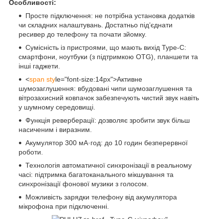
Особливості:
Просте підключення: не потрібна установка додатків
чи складних налаштувань. Достатньо під’єднати
ресивер до телефону та почати зйомку.
Сумісність із пристроями, що мають вихід Type-C:
смартфони, ноутбуки (з підтримкою OTG), планшети та
інші гаджети.
<
span sty
le="font-size:14px">Активне
шумозаглушення: вбудовані чипи шумозаглушення та
вітрозахисний ковпачок забезпечують чистий звук навіть
у шумному середовищі.
Функція реверберації: дозволяє зробити звук більш
насиченим і виразним.
Акумулятор 300 мА·год: до 10 годин безперервної
роботи.
Технологія автоматичної синхронізації в реальному
часі: підтримка багатоканального мікшування та
синхронізації фонової музики з голосом.
Можливість зарядки телефону від акумулятора
мікрофона при підключенні.