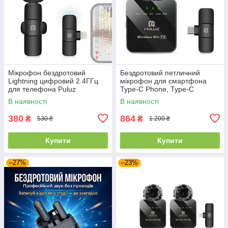
Мікрофон бездротовий
Бездротовий петличний
Lightning цифровий 2.4ГГц
мікрофон для смартфона
для телефона Puluz
Type-C Phone, Type-C
PU3083B / Мікрофон для
Receiver PULUZ PU646B /
В наявності
В наявності
смартфона
Мікрофон петличка
380
864
₴
₴
530 ₴
1 200 ₴
Купити
Купити
–27%
–23%