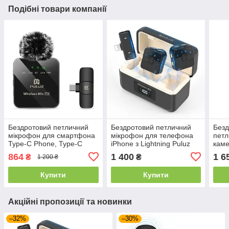
Подібні товари компанії
Бездротовий петличний
Бездротовий петличний
Безд
мікрофон для смартфона
мікрофон для телефона
петл
Type-C Phone, Type-C
iPhone з Lightning Puluz
каме
Receiver PULUZ PU646B /
PU3156B / Мікрофон
Ulan
864
1 400
1 6
₴
₴
1 200 ₴
Мікрофон петличка
петличка
петл
Купити
Купити
Акційні пропозиції та новинки
–32%
–30%