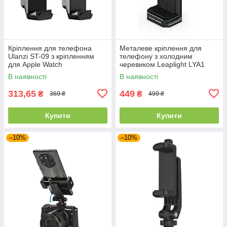
Кріплення для телефона
Металеве кріплення для
Ulanzi ST-09 з кріпленням
телефону з холодним
для Apple Watch
черевиком Leaplight LYA1
(Чорний)
В наявності
В наявності
313,65
449
₴
₴
369 ₴
499 ₴
Купити
Купити
–10%
–10%