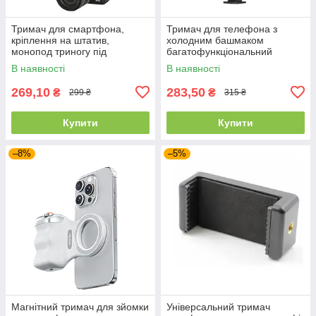
Тримач для смартфона,
Тримач для телефона з
кріплення на штатив,
холодним башмаком
монопод триногу під
багатофункціональний
холодний башмак
Surewo M13 / Кріплення для
В наявності
В наявності
смартфона на штатив
269,10
283,50
₴
₴
299 ₴
315 ₴
Купити
Купити
–8%
–5%
Магнітний тримач для зйомки
Універсальний тримач