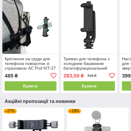
Кріплення на груди для
Тримач для телефона з
Наст
телефона поворотне зі
холодним башмаком
для 
страховкою AC Prof KIT-27
багатофункціональний
звер
/ Нагрудний тримач для
Surewo M13 / Кріплення
до 5
485
283,50
399
₴
₴
315 ₴
смартфона
для смартфона на штатив
для
Купити
Купити
Акційні пропозиції та новинки
–27%
–19%