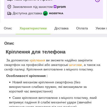
Замовлення під захистом
Доступна доставка
Опис
Характеристики
Доставка
Оплата
Умови 
Опис
Кріплення для телефона
За допомогою
кріплення
ви зможете надійно закріпити
смартфон на професійні або аматорські
штативи
, а також на
селфі палиці. Кріплення виготовлене з міцного пластику.
Особливості кріплення :
Новий механізм кріплення смартфона (без
використання слабких пружин, які вискакували за
короткий час використання)
Саме кріплення виготовлене з міцного пластику, який
витримує падіння й слабкі механічні удари (звичайні
кріплення часто ламалися під час падіння)