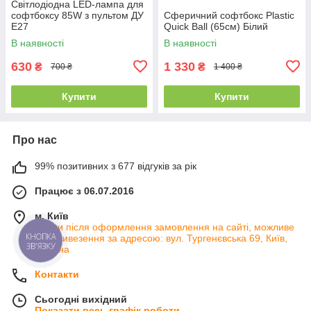
Світлодіодна LED-лампа для
софтбоксу 85W з пультом ДУ
Сферичний софтбокс Plastic
E27
Quick Ball (65см) Білий
В наявності
В наявності
630
1 330
₴
₴
700 ₴
1 400 ₴
Купити
Купити
Про нас
99% позитивних з 677 відгуків за рік
Працює з 06.07.2016
м. Київ
Тільки після оформлення замовлення на сайті, можливе
КНОПКА
самовивезення за адресою: вул. Тургенєвська 69, Київ,
ЗВ'ЯЗКУ
Україна
Контакти
Сьогодні вихідний
Показати весь графік роботи