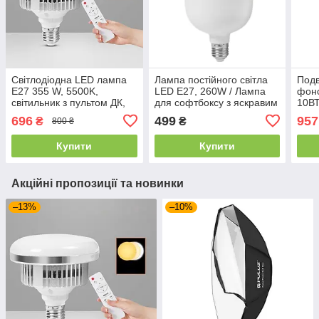
Світлодіодна LED лампа
Лампа постійного світла
Подв
Е27 355 W, 5500K,
LED Е27, 260W / Лампа
фоно
світильник з пультом ДК,
для софтбоксу з яскравим
10ВТ
лампа для софтбоксу 3
світлом, Біле світло
Pulu
696
499
957
₴
₴
800 ₴
кольори
Купити
Купити
Акційні пропозиції та новинки
–13%
–10%