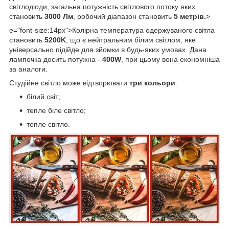
світлодіоди, загальна потужність світлового потоку яких
становить
3000 Лм
, робочий діапазон становить
5 метрів.
>
e="font-size:14px">Колірна температура одержуваного світла
становить
5200K
, що є нейтральним білим світлом, яке
універсально підійде для зйомки в будь-яких умовах. Дана
лампочка досить потужна -
400W
, при цьому вона економніша
за аналоги.
Студійне світло може відтворювати
три кольори
:
білий світ;
тепле біле світло;
тепле світло.