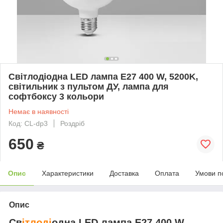
Світлодіодна LED лампа Е27 400 W, 5200K,
світильник з пультом ДУ, лампа для
софтбоксу 3 кольори
Немає в наявності
Код: CL-dp3
Роздріб
650
₴
Опис
Характеристики
Доставка
Оплата
Умови п
Опис
Св
ітлоді
одна LED лампа Е27 400 W,