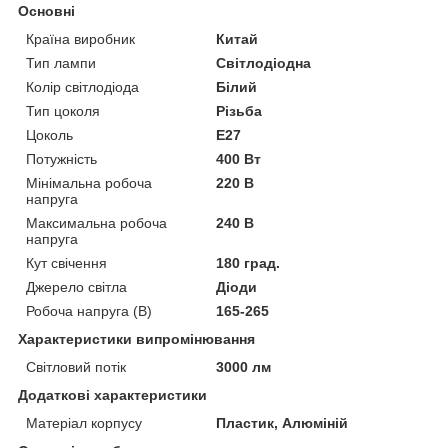
Основні
Країна виробник
Китай
Тип лампи
Світлодіодна
Колір світлодіода
Білий
Тип цоколя
Різьба
Цоколь
E27
Потужність
400 Вт
Мінімальна робоча
220 В
напруга
Максимальна робоча
240 В
напруга
Кут свічення
180 град.
Джерело світла
Діоди
Робоча напруга (В)
165-265
Характеристики випромінювання
Світловий потік
3000 лм
Додаткові характеристики
Матеріал корпусу
Пластик, Алюміній