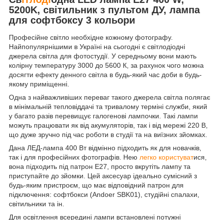
5200K, світильник з пультом ДУ, лампа
для софтбоксу 3 кольори
Професійне світло необхідне кожному фотографу.
Найпопулярнішими в Україні на сьогодні є світлодіодні
джерела світла для фотостудії. У середньому вони мають
колірну температуру 3000 до 5600 К, за рахунок чого можна
досягти ефекту денного світла в будь-який час доби в будь-
якому приміщенні.
Одна з найважливіших переваг такого джерела світла полягає
в мінімальній тепловіддачі та тривалому терміні служби, який
у багато разів перевищує галогенові лампочки. Такі лампи
можуть працювати як від акумуляторів, так і від мережі 220 В,
що дуже зручно під час роботи в студії та на виїзних зйомках.
Дана ЛЕД-лампа 400 Вт відмінно підходить як для новачків,
так і для професійних фотографів. Нею
легко користуват
ися,
вона підходить під патрон Е27, просто вкрутіть лампу та
приступайте до зйомки. Цей аксесуар ідеально сумісний з
будь-яким пристроєм, що має відповідний патрон для
підключення: софтбокси (Andoer SBK01), студійні спалахи,
світильники та ін.
Для освітлення всередині лампи встановлені потужні