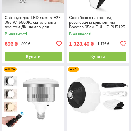
Світлодіодна LED лампа Е27
Софтбокс з патроном,
355 W, 5500K, світильник з
розсіювач із кріпленням
пультом ДК, лампа для
Bowens 95см PULUZ PU5125
софтбоксу 3 кольори
В наявності
В наявності
696
1 328,40
₴
₴
800 ₴
1 476 ₴
Купити
Купити
–10%
–5%