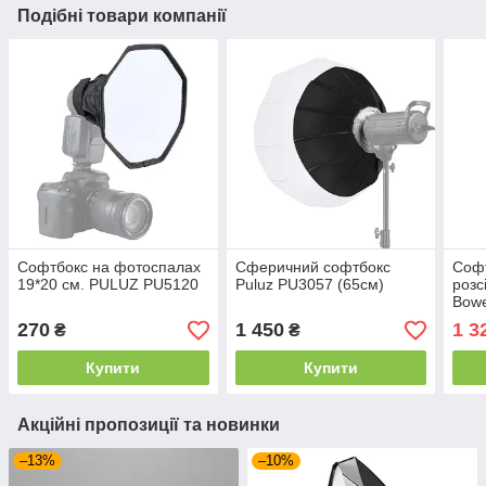
Подібні товари компанії
Софтбокс на фотоспалах
Сферичний софтбокс
Софт
19*20 см. PULUZ PU5120
Puluz PU3057 (65см)
розс
Bow
PU5
270
1 450
1 3
₴
₴
Купити
Купити
Акційні пропозиції та новинки
–13%
–10%