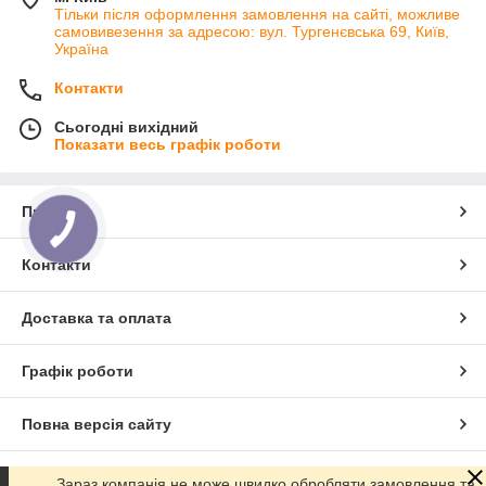
Тільки після оформлення замовлення на сайті, можливе
самовивезення за адресою: вул. Тургенєвська 69, Київ,
Україна
Контакти
Сьогодні вихідний
Показати весь графік роботи
Про нас
Контакти
Доставка та оплата
Графік роботи
Повна версія сайту
Сайт створено на маркетплейсі
Prom.ua
Зараз компанія не може швидко обробляти замовлення та