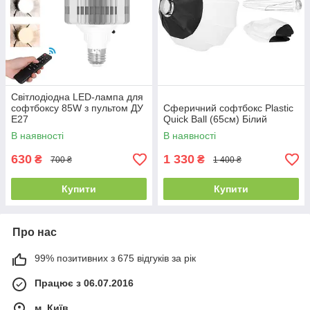
Світлодіодна LED-лампа для
софтбоксу 85W з пультом ДУ
Сферичний софтбокс Plastic
E27
Quick Ball (65см) Білий
В наявності
В наявності
630
1 330
₴
₴
700 ₴
1 400 ₴
Купити
Купити
Про нас
99% позитивних з 675 відгуків за рік
Працює з 06.07.2016
м. Київ