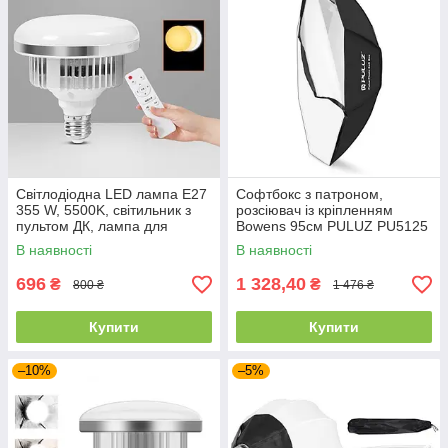
Світлодіодна LED лампа Е27
Софтбокс з патроном,
355 W, 5500K, світильник з
розсіювач із кріпленням
пультом ДК, лампа для
Bowens 95см PULUZ PU5125
софтбоксу 3 кольори
В наявності
В наявності
696
1 328,40
₴
₴
800 ₴
1 476 ₴
Купити
Купити
–10%
–5%