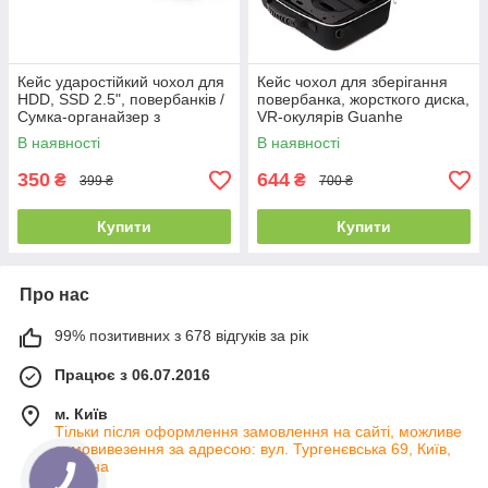
Кейс ударостійкий чохол для
Кейс чохол для зберігання
HDD, SSD 2.5", повербанків /
повербанка, жорсткого диска,
Сумка-органайзер з
VR-окулярів Guanhe
карабіном чорна Guanhe
28.5*20.5*10.5см. / Сумка для
В наявності
В наявності
26*11*5 см
електроніки
350
644
₴
₴
399 ₴
700 ₴
Купити
Купити
Про нас
99% позитивних з 678 відгуків за рік
Працює з 06.07.2016
м. Київ
Тільки після оформлення замовлення на сайті, можливе
самовивезення за адресою: вул. Тургенєвська 69, Київ,
Україна