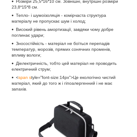
Розміри 25,5*16*10 см. Зовнішні, внутрішні розміри
23,8*15*8 см.
Тепло- і шумоізоляція - комірчаста структура
матеріалу не пропускає шум і холод;
Високий рівень амортизації, завдяки чому добре
поглинає удари;
Зносостійкість - матеріал не боїться перепадів
температур, морозів, прямих сонячних променів,
впливу вологи;
Діелектричність, тобто цей матеріал не проводить
електричний струм;
<
span s
tyle="font-size:14px">Це екологічно чистий
матеріал, який до того ж і гіпоалергенний і не має
запахів.