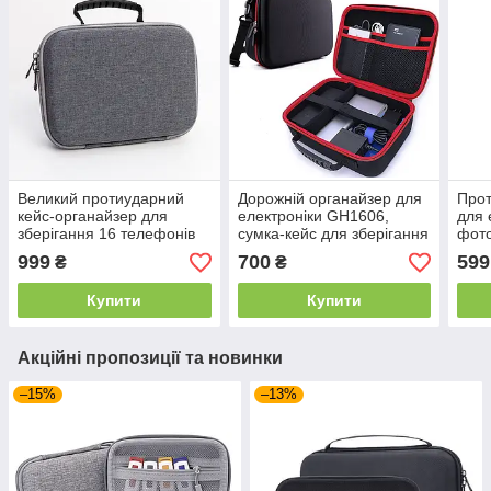
Великий протиударний
Дорожній органайзер для
Прот
кейс-органайзер для
електроніки GH1606,
для 
зберігання 16 телефонів
сумка-кейс для зберігання
фото
(Сірий)
кабелів та гаджетів,
чорн
999
700
599
₴
₴
протиударний (EVA),
Чорний
Купити
Купити
Акційні пропозиції та новинки
–15%
–13%