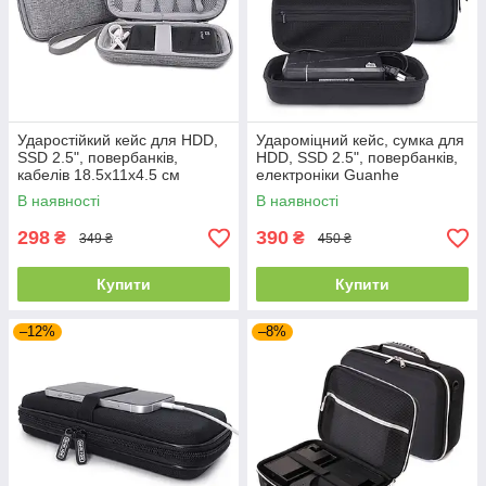
Ударостійкий кейс для HDD,
Удароміцний кейс, сумка для
SSD 2.5", повербанків,
HDD, SSD 2.5", повербанків,
кабелів 18.5x11x4.5 см
електроніки Guanhe
(Сірий)
26.5*13*7.5 см (Чорний)
В наявності
В наявності
298
390
₴
₴
349 ₴
450 ₴
Купити
Купити
–12%
–8%