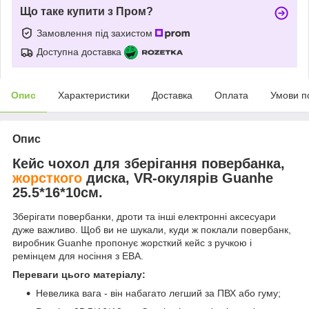
Що таке купити з Пром?
Замовлення під захистом
Доступна доставка
Опис
Характеристики
Доставка
Оплата
Умови п
Опис
Кейс чохол для зберігання повербанка,
жорсткого
диска, VR-окулярів Guanhe
25.5*16*10см.
Зберігати повербанки, дроти та інші електронні аксесуари
дуже важливо. Щоб ви не шукали, куди ж поклали повербанк,
виробник Guanhe пропонує жорсткий кейс з ручкою і
ремінцем для носіння з ЕВА.
Переваги цього матеріалу:
Невелика вага - він набагато легший за ПВХ або гуму;