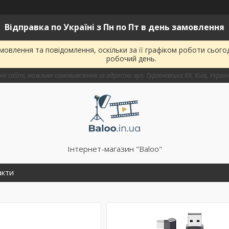
Відправка по Україні з Пн по Пт в день замовлення
овлення та повідомлення, оскільки за її графіком роботи сього
робочий день.
на сайті, можливе самовивезення за адресою: вул. Тургенєвська 69, Київ, Украї
Інтернет-магазин "Baloo"
акти