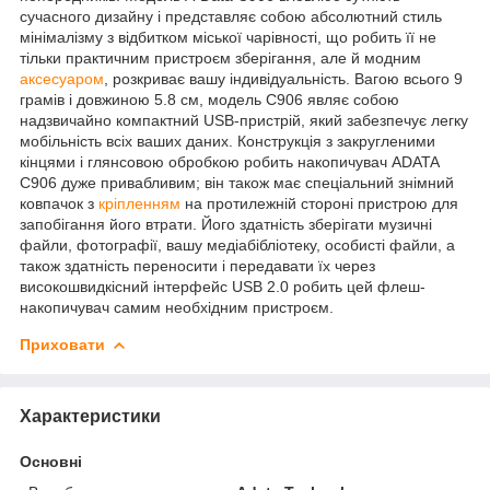
сучасного дизайну і представляє собою абсолютний стиль
мінімалізму з відбитком міської чарівності, що робить її не
тільки практичним пристроєм зберігання, але й модним
аксесуаром
, розкриває вашу індивідуальність. Вагою всього 9
грамів і довжиною 5.8 см, модель C906 являє собою
надзвичайно компактний USB-пристрій, який забезпечує легку
мобільність всіх ваших даних. Конструкція з закругленими
кінцями і глянсовою обробкою робить накопичувач ADATA
C906 дуже привабливим; він також має спеціальний знімний
ковпачок з
кріпленням
на протилежній стороні пристрою для
запобігання його втрати. Його здатність зберігати музичні
файли, фотографії, вашу медіабібліотеку, особисті файли, а
також здатність переносити і передавати їх через
високошвидкісний інтерфейс USB 2.0 робить цей флеш-
накопичувач самим необхідним пристроєм.
Приховати
Характеристики
Основні