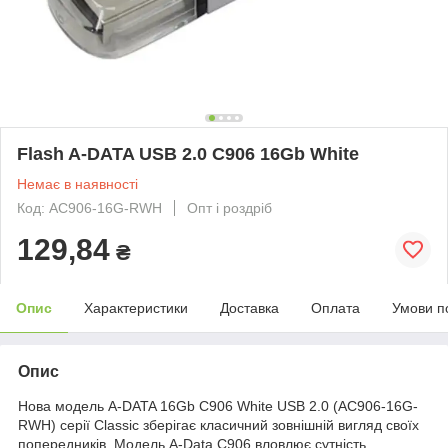
Flash A-DATA USB 2.0 C906 16Gb White
Немає в наявності
Код: AC906-16G-RWH
Опт і роздріб
129,84
₴
Опис
Характеристики
Доставка
Оплата
Умови п
Опис
Нова модель A-DATA 16Gb C906 White USB 2.0 (AC906-16G-
RWH) серії Classic зберігає класичний зовнішній вигляд своїх
попередників. Модель A-Data C906 вловлює сутність