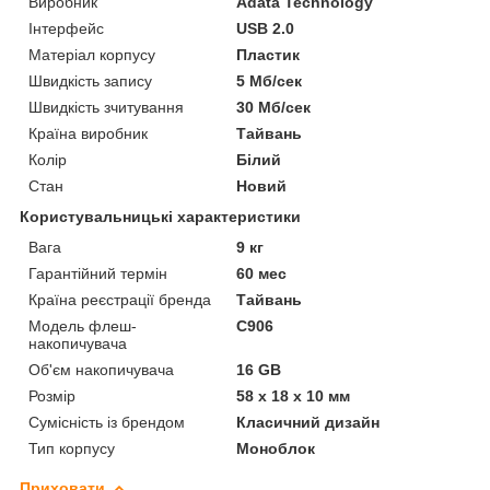
Виробник
Adata Technology
Інтерфейс
USB 2.0
Матеріал корпусу
Пластик
Швидкість запису
5 Мб/сек
Швидкість зчитування
30 Мб/сек
Країна виробник
Тайвань
Колір
Білий
Стан
Новий
Користувальницькі характеристики
Вага
9 кг
Гарантійний термін
60 мес
Країна реєстрації бренда
Тайвань
Модель флеш-
C906
накопичувача
Об'єм накопичувача
16 GB
Розмір
58 x 18 x 10 мм
Сумісність із брендом
Класичний дизайн
Тип корпусу
Моноблок
Приховати