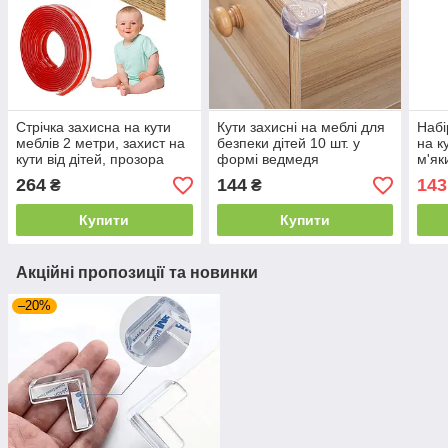
Стрічка захисна на кути
Кути захисні на меблі для
Набі
меблів 2 метри, захист на
безпеки дітей 10 шт. у
на к
кути від дітей, прозора
формі ведмедя
м'як
клейка стрічка
накл
264
144
143
₴
₴
силі
Купити
Купити
Акційні пропозиції та новинки
–20%