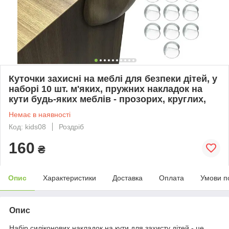
Куточки захисні на меблі для безпеки дітей, у
наборі 10 шт. м'яких, пружних накладок на
кути будь-яких меблів - прозорих, круглих,
Немає в наявності
Код: kids08
Роздріб
160
₴
Опис
Характеристики
Доставка
Оплата
Умови п
Опис
Набір силіконових накладок на кути для захисту дітей - це