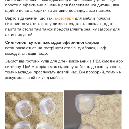
просте q ефективне рішення для безпеки вашої дитини, яка
щойно почала ходити та активно досліджує все навколо.
Варто відзначити, що такі
аксесуари
для меблів почали
використовувати також у дитячих садках та школах, адже
парти та столи там також представляють значну загрозу для
активних дітей.
Силіконові кутові накладки сферичної форми
встановлюються на гострі кути столів, тумбочок, шаф,
комодів, стільців тощо.
Захист від гострих кутів для дітей виконаний з
ПВХ смоли
або
силікону. Цей матеріал має відмінну стійкість до зношування,
тому накладки прослужать довгий час. Він прозорий, тому не
зіпсує зовнішній вигляд меблів.