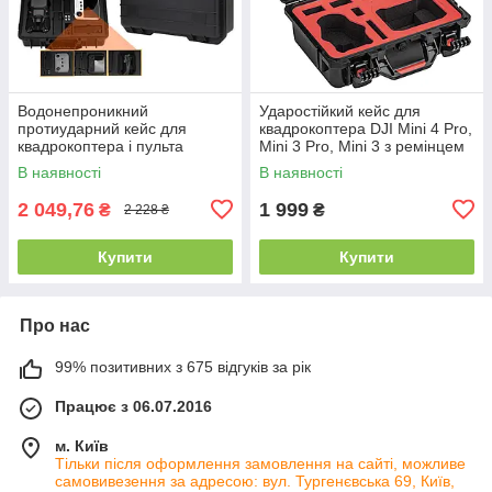
Водонепроникний
Ударостійкий кейс для
протиударний кейс для
квадрокоптера DJI Mini 4 Pro,
квадрокоптера і пульта
Mini 3 Pro, Mini 3 з ремінцем
управління DJI Mavic 3 Pro
STARTRC 1129687 червоний
В наявності
В наявності
2 049,76
1 999
₴
₴
2 228 ₴
Купити
Купити
Про нас
99% позитивних з 675 відгуків за рік
Працює з 06.07.2016
м. Київ
Тільки після оформлення замовлення на сайті, можливе
самовивезення за адресою: вул. Тургенєвська 69, Київ,