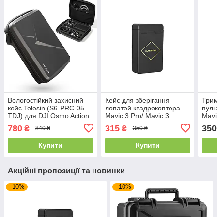
Вологостійкий захисний
Кейс для зберігання
Трим
кейс Telesin (S6-PRC-05-
лопатей квадрокоптера
пуль
TDJ) для DJI Osmo Action
Mavic 3 Pro/ Mavic 3
Mavic
5 Pro / 4 / 3 та аксесуарів
Classic/Mavic 3, захисний
3 Pr
780
315
350
₴
₴
840 ₴
350 ₴
чохол, SunnyLife
110
Купити
Купити
Акційні пропозиції та новинки
–10%
–10%