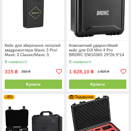
Кейс для зберігання лопатей
Компактний ударостійкий
квадрокоптера Mavic 3 Pro/
кейс для DJI Mini 4 Pro
Mavic 3 Classic/Mavic 3,
BRDRC EW10365 29*26.5*14
захисний чохол, SunnyLife
см
В наявності
В наявності
315
1 628,10
₴
₴
350 ₴
1 809 ₴
Купити
Купити
–8%
Подарунок