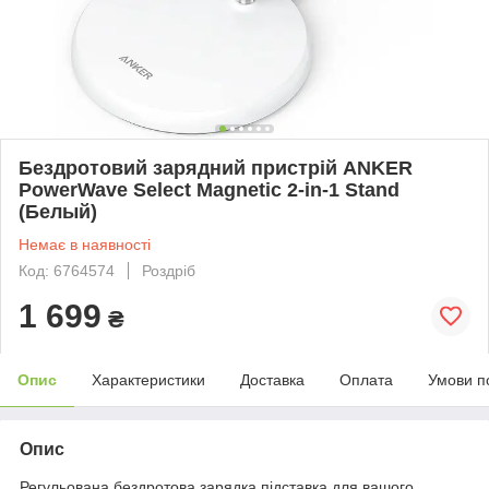
Бездротовий зарядний пристрій ANKER
PowerWave Select Magnetic 2-in-1 Stand
(Белый)
Немає в наявності
Код: 6764574
Роздріб
1 699
₴
Опис
Характеристики
Доставка
Оплата
Умови п
Опис
Регульована бездротова зарядка підставка для вашого