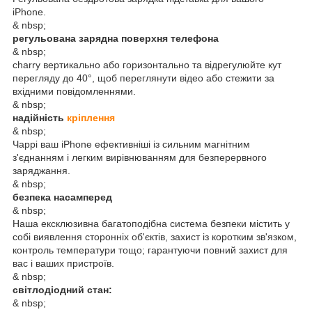
iPhone.
& nbsp;
регульована зарядна поверхня телефона
& nbsp;
charry вертикально або горизонтально та відрегулюйте кут
перегляду до 40°, щоб переглянути відео або стежити за
вхідними повідомленнями.
& nbsp;
надійність
кріплення
& nbsp;
Чаррі ваш iPhone ефективніші із сильним магнітним
з'єднанням і легким вирівнюванням для безперервного
заряджання.
& nbsp;
безпека насамперед
& nbsp;
Наша ексклюзивна багатоподібна система безпеки містить у
собі виявлення сторонніх об'єктів, захист із коротким зв'язком,
контроль температури тощо; гарантуючи повний захист для
вас і ваших пристроїв.
& nbsp;
світлодіодний стан:
& nbsp;