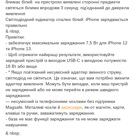
блимає білий: на пристроях виявлені сторонні предмети
світяться білими впродовж 3 секунд: під'єднаний до джерела
живлення
Світлодіодний індикатор спалює білий: iPhone заряджається
правильно
& nbsp;
Примітки:
- забезпечує максимальне заряджання 7,5 Вт для iPhone 12
та iPhone 13.
- Щоб отримати найкращі результати, використовуйте
зарядний пристрій із виходом USB-C з вихідною потужністю
18 Вт або вище.
- * Якщо пов'язаний несумісний адаптер змінного струму,
світлодіод не світиться. Це означає, що вам потрібно змінити
адаптер живлення. Можуть бути випадки, коли ваш пристрій
не заряджений або не може перейти в режим швидкого
заряджання.
— несумісний із телефонними чохлами без підтримки
Magsafe. Металеві чохли й
аксесуари
, як-от магніти, карти,
клавіші та ручки, заважатимуть заряджанню.
- база не має функції заряджання та не може заряджати
навушники.
& nbsp;