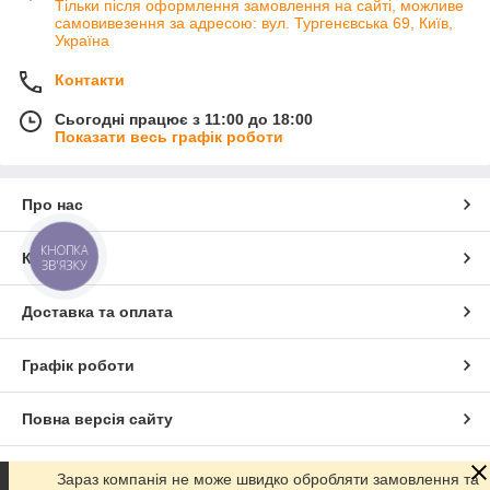
Тільки після оформлення замовлення на сайті, можливе
самовивезення за адресою: вул. Тургенєвська 69, Київ,
Україна
Контакти
Сьогодні працює з 11:00 до 18:00
Показати весь графік роботи
Про нас
КНОПКА
Контакти
ЗВ'ЯЗКУ
Доставка та оплата
Графік роботи
Повна версія сайту
Сайт створено на маркетплейсі
Prom.ua
Зараз компанія не може швидко обробляти замовлення та