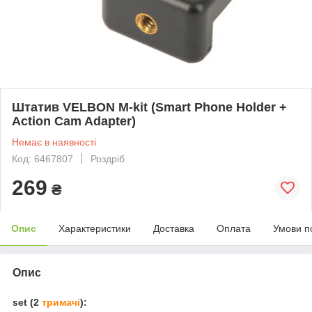
Штатив VELBON M-kit (Smart Phone Holder +
Action Cam Adapter)
Немає в наявності
Код: 6467807
Роздріб
269
₴
Опис
Характеристики
Доставка
Оплата
Умови п
Опис
set (2
тримачі
):