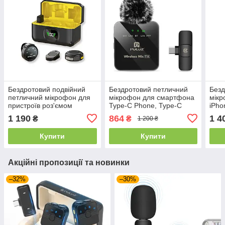
Бездротовий подвійний
Бездротовий петличний
Безд
петличний мікрофон для
мікрофон для смартфона
мікр
пристроїв роз'ємом
Type-C Phone, Type-C
iPho
Lightning з активним
Receiver PULUZ PU646B /
PU31
1 190
864
1 4
₴
₴
1 200 ₴
шумоподавленням
Мікрофон петличка
петл
Купити
Купити
Акційні пропозиції та новинки
–32%
–30%