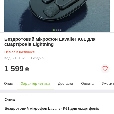
Бездротовий мікрофон Lavalier K61 для
смартфонів Lightning
Немає в наявності
Код: 213132
Роздріб
1 599
₴
Опис
Характеристики
Доставка
Оплата
Умови 
Опис
Бездротовий мікрофон Lavalier K61 для смартфонів