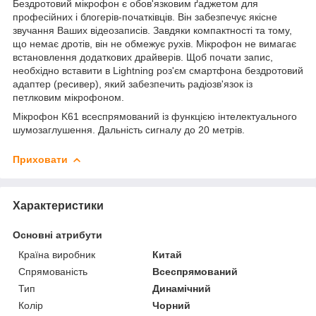
Бездротовий мікрофон є обов'язковим ґаджетом для
професійних і блогерів-початківців. Він забезпечує якісне
звучання Ваших відеозаписів. Завдяки компактності та тому,
що немає дротів, він не обмежує рухів. Мікрофон не вимагає
встановлення додаткових драйверів. Щоб почати запис,
необхідно вставити в Lightning роз'єм смартфона бездротовий
адаптер (ресивер), який забезпечить радіозв'язок із
петлковим мікрофоном.
Мікрофон K61 всеспрямований із функцією інтелектуального
шумозаглушення. Дальність сигналу до 20 метрів.
Приховати
Характеристики
Основні атрибути
Країна виробник
Китай
Спрямованість
Всеспрямований
Тип
Динамічний
Колір
Чорний