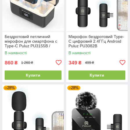
Бездротовий петличний
Мікрофон бездротовий Type-
мікрофон для смартфона c
C цифровий 2.4ГГц Android
Type-C Puluz PU3155B /
Puluz PU3082B
Мікрофон петличка для
В наявності
В наявності
телефона
860
349
₴
₴
1 260 ₴
499 ₴
Купити
Купити
–28%
–28%