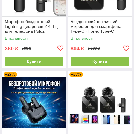
Мікрофон бездротовий
Бездротовий петличний
Lightning цифровий 2.4ГГц
мікрофон для смартфона
для телефона Puluz
Type-C Phone, Type-C
PU3083B / Мікрофон для
Receiver PULUZ PU646B /
В наявності
В наявності
смартфона
Мікрофон петличка
380
864
₴
₴
530 ₴
1 200 ₴
Купити
Купити
–27%
–23%