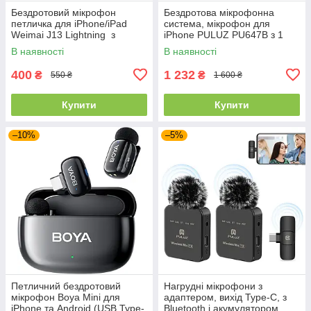
Бездротовий мікрофон
Бездротова мікрофонна
петличка для iPhone/iPad
система, мікрофон для
Weimai J13 Lightning з
iPhone PULUZ PU647B з 1
зарядним кейсом Black
приймачем і 2 передавачами
В наявності
В наявності
400
1 232
₴
₴
550 ₴
1 600 ₴
Купити
Купити
–10%
–5%
Петличний бездротовий
Нагрудні мікрофони з
мікрофон Boya Mini для
адаптером, вихід Type-C, з
iPhone та Android (USB Type-
Bluetooth і акумулятором,