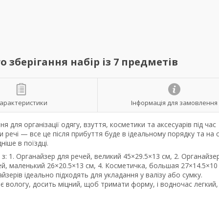
зберігання набір із 7 предметів
арактеристики
Інформація для замовлення
я для організації одягу, взуття, косметики та аксесуарів під час
 речі — все це після прибуття буде в ідеальному порядку та на 
ніше в поїздці.
 з: 1. Органайзер для речей, великий 45×29.5×13 см, 2. Органайзе
чей, маленький 26×20.5×13 см, 4. Косметичка, большая 27×14.5×10
айзерів ідеально підходять для укладання у валізу або сумку.
ає вологу, досить міцний, щоб тримати форму, і водночас легкий,