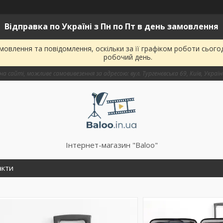
Відправка по Україні з Пн по Пт в день замовлення
овлення та повідомлення, оскільки за її графіком роботи сього
робочий день.
на сайті, можливе самовивезення за адресою: вул. Тургенєвська 69, Київ, Украї
Інтернет-магазин "Baloo"
акти