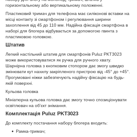
горизонтальному або вертикальному положенні.
Пластиковий тримач для телефона має силіконові вставки на
місці контакту зі смартфоном і регулювання ширини
захоплення від 45 до 110 мм. Надійна фіксація смартфона в
наборі для блогера відбувається за допомогою гвинта з
пластиковою головкою.
Штатив
Легкий настільний штатив для смартфонів Puluz PKT3023
може використовуватися як ручка для ручного хвату.
Шарнірна головка з кнопковим стопором дає змогу швидко
змінювати кут нахилу закріпленого пристрою від -45° до +45°.
Прогумовані ніжки забезпечують надійну фіксацію на будь-
якій поверхні.
Кульова головка
Мініатюрна кульова головка дає змогу точно спозиціонувати
освітлювач на об'єкт знімання.
Комплектація Puluz PKT3023
До комплекту постачання набору блогера входить:
Рамка-тримач;