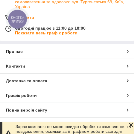
самовивезення за адресою: вул. Тургенєвська 69, Київ,
Україна
Контакти
КНОПКА
ЗВ'ЯЗКУ
Сьогодні працює з 11:00 до 18:00
Показати весь графік роботи
Про нас
Контакти
Доставка та оплата
Графік роботи
Повна версія сайту
Сайт створено на маркетплейсі
Prom.ua
Зараз компанія не може швидко обробляти замовлення та
повідомлення, оскільки за її графіком роботи сьогодні