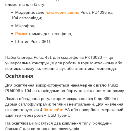
елементів для блогу:
Модернізоване
накамерне світло
Puluz PU4096 на
104 світлодіоди;
Мікрофон;
Рамка
-тримач для телефона;
Штатив Puluz 361L
Набір блогера Puluz 4в1 для смартфонів PKT3023 — це
універсальна конструкція для роботи в горизонтальному або
вертикальному положенні з рук або зі штатива, монопода.
Освітлення
Для освітлення використовується
накамерне світло
Puluz
PU4096 з 104 світлодіодами на борту та кріпленням на рамку.
Лампа обладнана регулятором яскравості від 0 до 860 lm і
двома світлофільтрами: теплий і нейтральний. Для живлення
використовується 4
батарейки
АА або повербанк, мережевий
адаптер через роз'єм USB Type-C.
На освітлювачі містяться два кріплення типу "холодний
башмак" для встановлення аксесуарів.