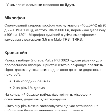
У комплекті елементи живлення
не йдуть
Мікрофон
Спрямований стереомікрофон має чутливість -40 дБ+/-2 дБ (0
дБ = 1В/Па 1 кГц), частоту 30-15000 Гц, перемикач діапазону
з 90° на 120°. Мікрофон сумісний з усіма смартфонами,
камерами з роз'ємами 3.5 мм Male TRS і TRRS.
Кронштейн
Рамка з набору блогера Puluz PKT3023 чудове рішення для
професійного блогера. Пристрій істотно покращує плавність
відео, дає змогу встановити одночасно до п'яти додаткових
пристроїв:
3 на холодний башмак
2 на різь 1/4 дюйма
На холодний башмак найчастіше кріплять мікрофони,
освітлення, додаткові адаптери-ручки.
Штативну різь можна застосовувати під час встановлення
набору для блогу на монопод, тримач, штатив у