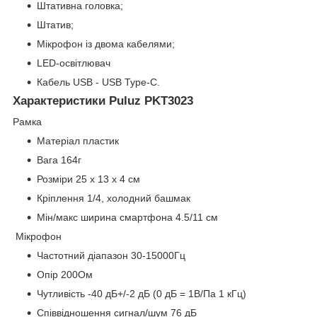
Штативна головка;
Штатив;
Мікрофон із двома кабелями;
LED-освітлювач
Кабель USB - USB Type-C.
Характеристики Puluz PKT3023
Рамка
Матеріал пластик
Вага 164г
Розміри 25 х 13 х 4 см
Кріплення 1/4, холодний башмак
Мін/макс ширина смартфона 4.5/11 см
Мікрофон
Частотний діапазон 30-15000Гц
Опір 200Ом
Чутливість -40 дБ+/-2 дБ (0 дБ = 1В/Па 1 кГц)
Співвідношення сигнал/шум 76 дБ