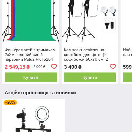
Фон хромакей з тримачем
Комплект освітлення
Набі
2x2м зелений синій
софтбокс для фото (2
для 
червоний Puluz PKT5204
софтбокси 50x70 см, 2
стійки, 8 LED ламп 20 Вт)
2 549,15
3 400
599
₴
₴
2 999 ₴
Puluz PKT3134EU
Купити
Купити
Акційні пропозиції та новинки
–20%