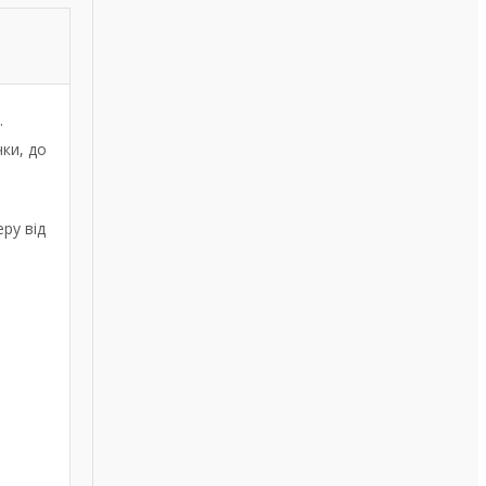
.
ки, до
ру від