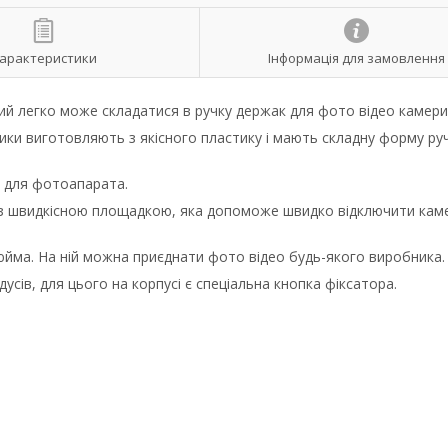
арактеристики
Інформація для замовлення
кий легко може складатися в ручку держак для фото відео камери
ки виготовляють з якісного пластику і мають складну форму руч
 для фотоапарата.
з швидкісною площадкою, яка допоможе швидко відключити каме
юйма. На ній можна приєднати фото відео будь-якого виробника.
сів, для цього на корпусі є спеціальна кнопка фіксатора.