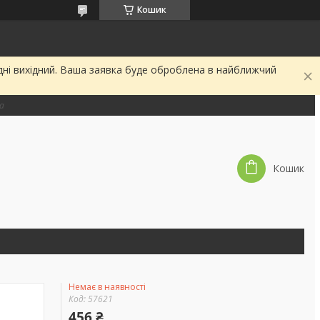
Кошик
дні вихідний. Ваша заявка буде оброблена в найближчий
на
Кошик
Немає в наявності
Код:
57621
456 ₴