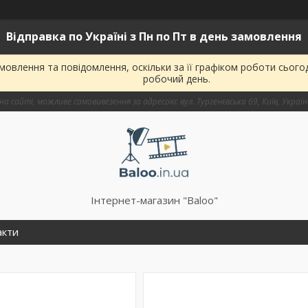
Відправка по Україні з Пн по Пт в день замовлення
овлення та повідомлення, оскільки за її графіком роботи сього
робочий день.
на сайті, можливе самовивезення за адресою: вул. Тургенєвська 69, Київ, Украї
Інтернет-магазин "Baloo"
акти