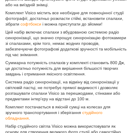
або на виїздній знімці.
Комплект Visico містить все необхідне для повноцінної студії
фотографії, достатньо розкласти стійкі, встановити спалахи,
зібрати
софтбокси
і можна приступати до зйомки!
Цей набір включає спалахи з вбудованою системою радіо
синхронізації, що значно спрощує синхронізацію фотокамери
зі спалахами, крім того, немає жодних проводів,
забезпечуючи фотографові додаткові зручності та мобільність
під час знімання.
Суммарна потужність спалахів у комплекті становить 800 Дж,
це достатньо потужність для вирішення більшості творчих
завдань і отримання якісного освітлення.
Система радіо синхронізації, на відміну від синхронізації у
світловій пастці, не потребує прямої видимості і дозволяє
розташувати спалахи Visico за перешкодами, стінками або
предметами інтер'єру на відстані до 100 м.
Комплект постачається в якісній сумці на колесах для
зручного транспортування і зберігання
студійного
обладнання
.
Набір студійного світла Visico можна використовувати як
основу для створення великого фото студії або самостійно