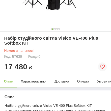
Набір студійного світла Visico VE-400 Plus
Softbox KIT
Немає в наявності
Код: 57639
Роздріб
17 480
₴
Опис
Характеристики
Доставка
Оплата
Умови п
Опис
Набір студійного світла Visico VE-400 Plus Softbox KIT
дозволяє швидко організувати фото студія в домашніх умовах