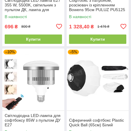
Світлодіодна LED лампа Е27
Софтбокс з патроном,
355 W, 5500K, світильник з
розсіювач із кріпленням
пультом ДК, лампа для
Bowens 95см PULUZ PU5125
софтбоксу 3 кольори
В наявності
В наявності
696
1 328,40
₴
₴
800 ₴
1 476 ₴
Купити
Купити
–10%
–5%
Світлодіодна LED-лампа для
софтбоксу 85W з пультом ДУ
Сферичний софтбокс Plastic
E27
Quick Ball (65см) Білий