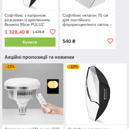
Софтбокс з патроном,
Софтбокс октагон 70 см
розсіювач із кріпленням
для постійного
Bowens 95см PULUZ
флуоресцентного світла –
PU5125
з патроном E27
1 328,40
₴
1 476 ₴
540
₴
Купити
Акційні пропозиції та новинки
–13%
–10%