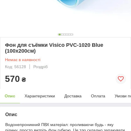
Фон для съёмки Visico PVC-1020 Blue
(100x200см)
Немає в наявності
Код: 56128
Роздріб
570
₴
Опис
Характеристики
Доставка
Оплата
Умови п
Опис
Водонепроникний ПВХ матеріал: проливаючи будь - яку
рідину, просто витріть фон губкою. Це тло складно запакувати