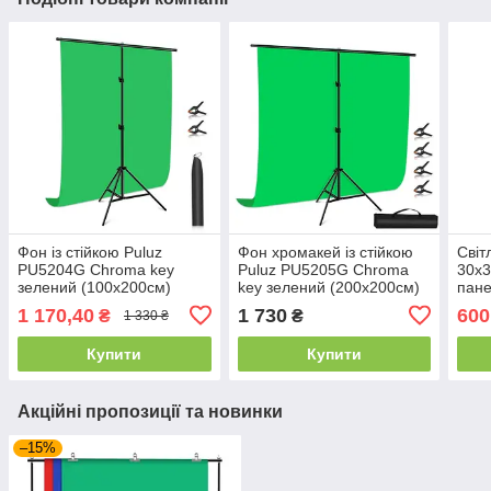
Фон із стійкою Puluz
Фон хромакей із стійкою
Світ
PU5204G Chroma key
Puluz PU5205G Chroma
30x3
зелений (100x200см)
key зелений (200x200см)
пане
Pul
1 170,40
1 730
600
₴
₴
1 330 ₴
Купити
Купити
Акційні пропозиції та новинки
–15%