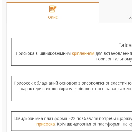
Опис
Х
Falc
Прискока зі швидкознімним
кріпленням
для встановлення
горизонтальному
Присосок обладнаний основою з високоякісної еластичної
характеристикою відриву еквівалентного навантаження
Швидкознімна платформа F22 позбавляє потреби щоразу в
присоска
. Крім швидкознімної платформи, на кр