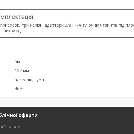
мплектація
исосок, три нарізні адаптери 3/8 і 1/4, ключ для гвинтів під пло
викрутку.
5кг
152 мм
алюміній, гума
469г
блічної оферти
чної оферти