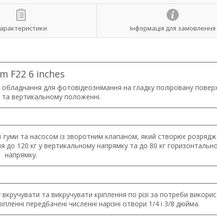
арактеристики
Інформація для замовлення
am F22 6 inches
 обладнання для фотовідеознімання на гладку поліровану повер
 та вертикальному положенні.
 гуми та насосом із зворотним клапаном, який створює розрядж
 до 120 кг у вертикальному напрямку та до 80 кг горизонтальн
напрямку.
кручувати та викручувати кріплення по різі за потреби викори
іпленні передбачені численні нарізні отвори 1/4 і 3/8 дюйма.