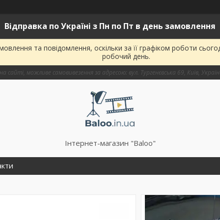
Відправка по Україні з Пн по Пт в день замовлення
овлення та повідомлення, оскільки за її графіком роботи сього
робочий день.
на сайті, можливе самовивезення за адресою: вул. Тургенєвська 69, Київ, Украї
Інтернет-магазин "Baloo"
акти