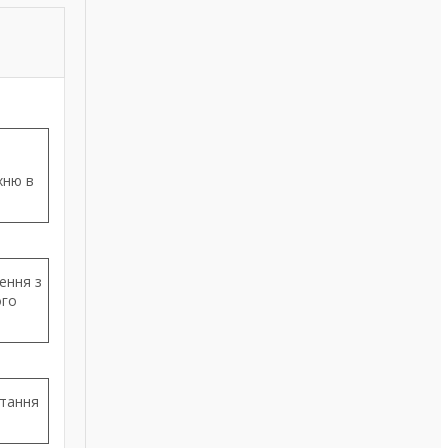
хню в
ення з
ого
стання