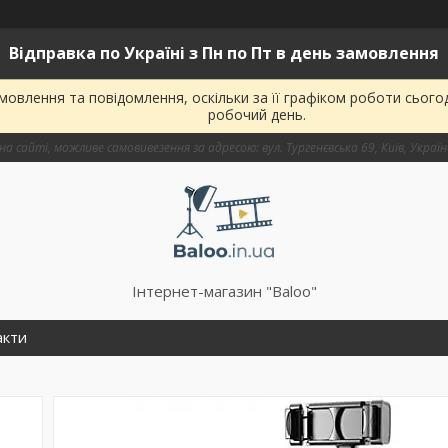
Відправка по Україні з Пн по Пт в день замовлення
овлення та повідомлення, оскільки за її графіком роботи сього
робочий день.
на сайті, можливе самовивезення за адресою: вул. Тургенєвська 69, Київ, Украї
Інтернет-магазин "Baloo"
акти