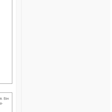
. Він
а-