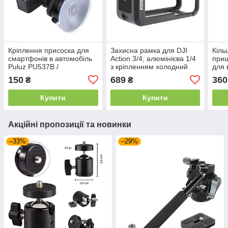
Кріплення присоска для
Захисна рамка для DJI
Кіль
смартфонів в автомобіль
Action 3/4, алюмінієва 1/4
прищ
Puluz PU537B /
з кріпленням холодний
для 
Автомобільний тримач
башмак, чорна Теlesin
стрі
150
689
360
₴
₴
для телефона з
режи
присоскою
Купити
Купити
Акційні пропозиції та новинки
–33%
–29%