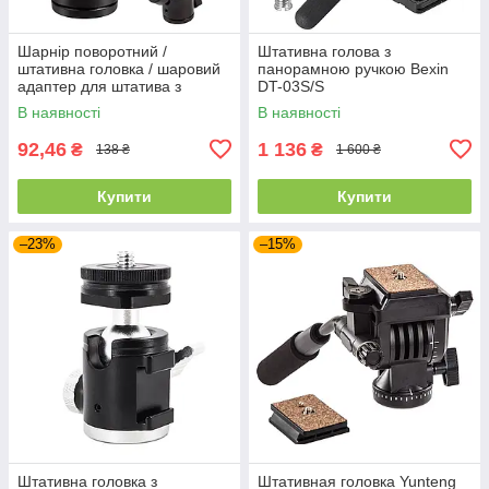
Шарнір поворотний /
Штативна голова з
штативна головка / шаровий
панорамною ручкою Bexin
адаптер для штатива з
DT-03S/S
різьбленням 1/4 і 3/8
В наявності
В наявності
92,46
1 136
₴
₴
138 ₴
1 600 ₴
Купити
Купити
–23%
–15%
Штативна головка з
Штативная головка Yunteng