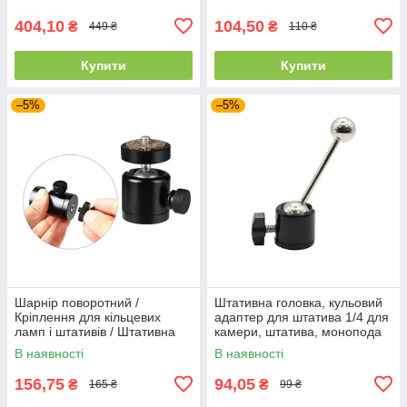
Shoe з фіксатором
404,10
104,50
₴
₴
449 ₴
110 ₴
Купити
Купити
–5%
–5%
Шарнір поворотний /
Штативна головка, кульовий
Кріплення для кільцевих
адаптер для штатива 1/4 для
ламп і штативів / Штативна
камери, штатива, монопода
головка з різьбленням 1/4 і
В наявності
В наявності
3/8
156,75
94,05
₴
₴
165 ₴
99 ₴