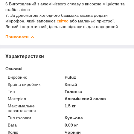
6 Виготовлений з алюмінієвого сплаву з високою міцністю та
стабільністю.
7. За допомогою холодного башмака можна додати
мікрофон, який заповнює
світло
або маленькі пристрої.
Легкий і портативний, ідеально підходить для подорожей.
Приховати
Характеристики
Основні
Виробник
Puluz
Країна виробник
Китай
Тип
Головка
Матеріал
Алюмінієвий сплав
Максимальне
1.5 кг
навантаження
Тип головки
Кульова
Вага
0.09 кг
Колір
Чорний