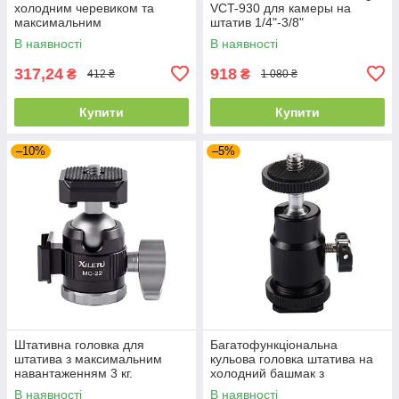
холодним черевиком та
VCT-930 для камеры на
максимальним
штатив 1/4"-3/8"
навантаженням 3 кг Bexin
В наявності
В наявності
BH-910
317,24
918
₴
₴
412 ₴
1 080 ₴
Купити
Купити
–10%
–5%
Штативна головка для
Багатофункціональна
штатива з максимальним
кульова головка штатива на
навантаженням 3 кг.
холодний башмак з
різьбленням 1/4, PULUZ Cold
В наявності
В наявності