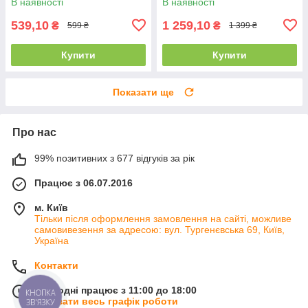
В наявності
В наявності
кульової головки
539,10
1 259,10
₴
₴
599 ₴
1 399 ₴
Купити
Купити
Показати ще
Про нас
99% позитивних з 677 відгуків за рік
Працює з 06.07.2016
м. Київ
Тільки після оформлення замовлення на сайті, можливе
самовивезення за адресою: вул. Тургенєвська 69, Київ,
Україна
Контакти
Сьогодні працює з 11:00 до 18:00
КНОПКА
Показати весь графік роботи
ЗВ'ЯЗКУ