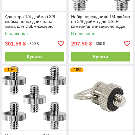
Адаптера 1/4 дюйма і 3/8
Набір перехідників 1/4 дюйма
дюйма перехідник-папа-
на 3/8 дюйма для DSLR-
мама для DSLR-камери/
камери/штатива/монопода/
штатива/монопода/кульової
кульової головки/спалаху
В наявності
В наявності
головки/спалаху
301,56
297,50
₴
₴
359 ₴
350 ₴
Купити
Купити
–10%
–10%