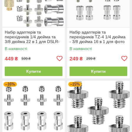
Набір адаптерів та
Набір адаптерів та
перехідників 1/4 дюйма та
перехідників TZ-4 1/4 дюйма
3/8 дюйма 22 в 1 для DSLR-
- 3/8 дюйма 16 в 1 для фото
камери/штативу/моноподу/
та відео аксесуарів
В наявності
В наявності
кульової головки
449
249
₴
₴
599 ₴
299 ₴
Купити
Купити
–16%
–15%