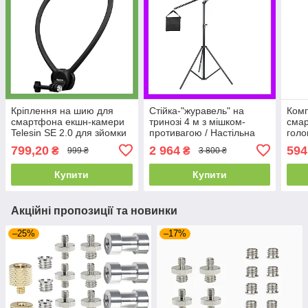
Кріплення на шию для
Стійка-"журавель" на
Комп
смартфона екшн-камери
тринозі 4 м з мішком-
смар
Telesin SE 2.0 для зйомки
противагою / Настільна
голо
від першої особи /
студійна стійка
U-Se
799,20
2 964
594
₴
₴
999 ₴
3 800 ₴
Фіксатор Екшен камери
телескопічна для світла
для шиї
камер
Купити
Купити
Акційні пропозиції та новинки
–25%
–17%