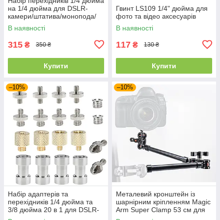
Набір перехідників 1/4 дюйма
на 1/4 дюйма для DSLR-
Гвинт LS109 1/4" дюйма для
камери/штатива/монопода/
фото та відео аксесуарів
кульової головки/спалаху
В наявності
В наявності
315
117
₴
₴
350 ₴
130 ₴
Купити
Купити
–10%
–10%
Набір адаптерів та
Металевий кронштейн із
перехідників 1/4 дюйма та
шарнірним кріпленням Magic
3/8 дюйма 20 в 1 для DSLR-
Arm Super Clamp 53 см для
камери/штативу/моноподу/
фото та відео техніки