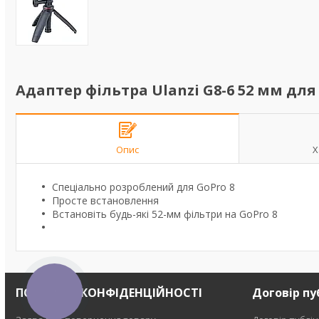
Адаптер фільтра Ulanzi G8-6 52 мм для
Опис
Х
Спеціально розроблений для GoPro 8
Просте встановлення
Встановіть будь-які 52-мм фільтри на GoPro 8
ПОЛІТИКА КОНФІДЕНЦІЙНОСТІ
Договір пу
КНОПКА
ЗВ'ЯЗКУ