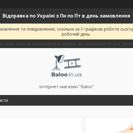
Відправка по Україні з Пн по Пт в день замовлення
овлення та повідомлення, оскільки за її графіком роботи сього
робочий день.
на сайті, можливе самовивезення за адресою: вул. Тургенєвська 69, Київ, Украї
Інтернет-магазин "Baloo"
акти