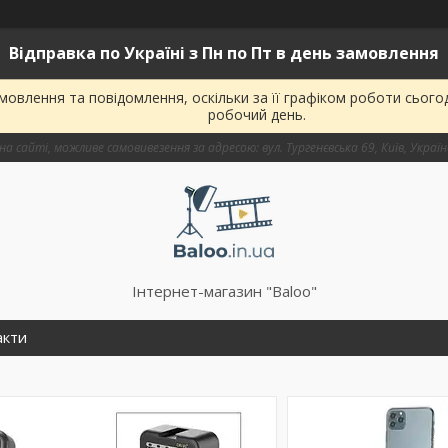
Відправка по Україні з Пн по Пт в день замовлення
овлення та повідомлення, оскільки за її графіком роботи сього
робочий день.
на сайті, можливе самовивезення за адресою: вул. Тургенєвська 69, Київ, Украї
Інтернет-магазин "Baloo"
акти