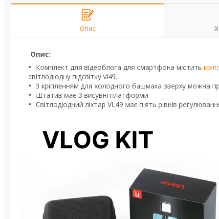
Опис
Х
Опис:
Комплект для відеоблога для смартфона містить
кріп
світлодіодну підсвітку vl49.
З кріпленням для холодного башмака зверху можна пр
Штатив має 3 висувні платформи
Світлодіодний ліхтар VL49 має п'ять рівнів регулюван