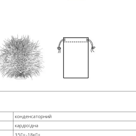
конденсаторний
кардіоїдна
35Гц-18кГц