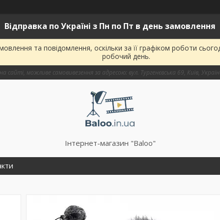
Відправка по Україні з Пн по Пт в день замовлення
овлення та повідомлення, оскільки за її графіком роботи сього
робочий день.
на сайті, можливе самовивезення за адресою: вул. Тургенєвська 69, Київ, Украї
Інтернет-магазин "Baloo"
акти