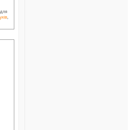
 для
уків
,