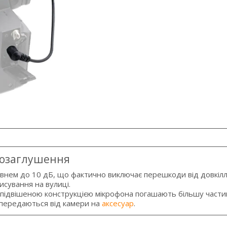
озаглушення
івнем до 10 дБ, що фактично виключає перешкоди від довкілл
исування на вулиці.
ою підвішеною конструкцією мікрофона погашають більшу части
 передаються від камери на
аксесуар
.