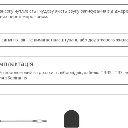
исоку чутливість і чудову якість звуку записування від джере
них перед мікрофоном.
д'єднання, він не вимагає налаштувань або додаткового живл
мплектація
і поролоновий вітрозахист, вібропідвіс, кабелю TRRS і TRS, 
ля зберігання.