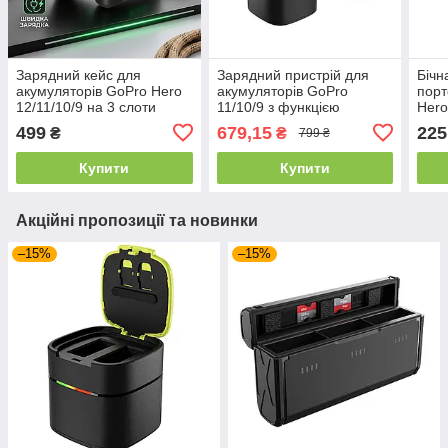
Зарядний кейс для
Зарядний пристрій для
Бічн
акумуляторів GoPro Hero
акумуляторів GoPro
порт
12/11/10/9 на 3 слоти
11/10/9 з функцією
Hero
швидкої зарядки Telesin
GP-
499
679,15
225
₴
₴
799 ₴
Купити
Купити
Акційні пропозиції та новинки
–15%
–15%