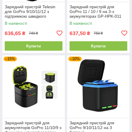
Зарядний пристрій Telesin
Зарядний пристрій для
для GoPro 9/10/11/12 з
GoPro 11 / 10 / 9 на 3-х
підтримкою швидкого
акумуляторах GP-HPK-011
заряджання для 2-х батарей
В наявності
В наявності
636,65
637,50
₴
₴
749 ₴
750 ₴
Купити
Купити
–15%
–10%
Зарядний пристрій для
Зарядний пристрій для
акумуляторів GoPro 11/10/9 з
GoPro 9/10/11/12 на 3