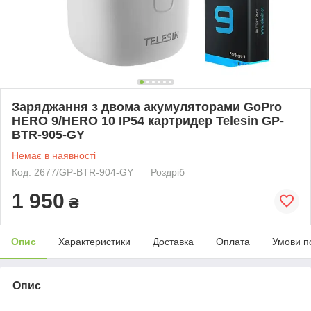
Заряджання з двома акумуляторами GoPro
HERO 9/HERO 10 IP54 картридер Telesin GP-
BTR-905-GY
Немає в наявності
Код: 2677/GP-BTR-904-GY
Роздріб
1 950
₴
Опис
Характеристики
Доставка
Оплата
Умови п
Опис