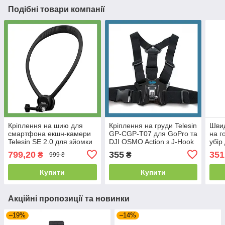
Подібні товари компанії
Кріплення на шию для
Кріплення на груди Telesin
Швид
смартфона екшн-камери
GP-CGP-T07 для GoPro та
на г
Telesin SE 2.0 для зйомки
DJI OSMO Action з J-Hook
убір
від першої особи /
/ Нагрудний ремінь-
1 на
799,20
355
351
₴
₴
999 ₴
Фіксатор Екшен камери
фіксатор для відеозйомки
шап
для шиї
Купити
Купити
Акційні пропозиції та новинки
–19%
–14%