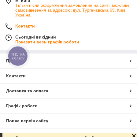
м. Київ
Тільки після оформлення замовлення на сайті, можливе
самовивезення за адресою: вул. Тургенєвська 69, Київ,
Україна
Контакти
Сьогодні вихідний
Показати весь графік роботи
КНОПКА
ЗВ'ЯЗКУ
Про нас
Контакти
Доставка та оплата
Графік роботи
Повна версія сайту
Сайт створено на маркетплейсі
Prom.ua