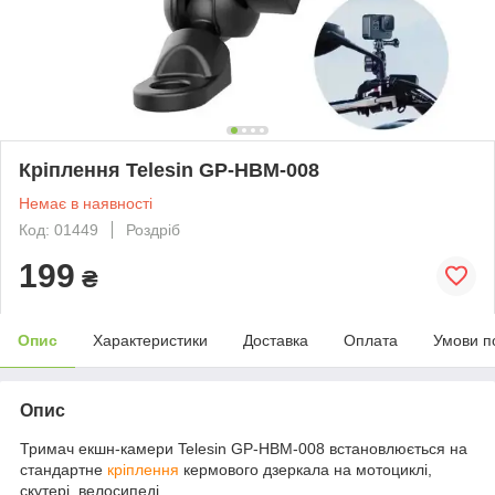
Кріплення Telesin GP-HBM-008
Немає в наявності
Код: 01449
Роздріб
199
₴
Опис
Характеристики
Доставка
Оплата
Умови п
Опис
Тримач екшн-камери Telesin GP-HBM-008 встановлюється на
стандартне
кріплення
кермового дзеркала на мотоциклі,
скутері, велосипеді.