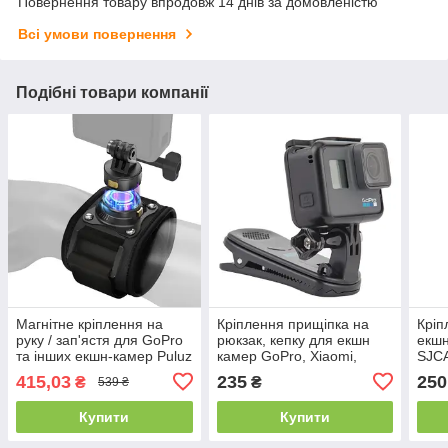
Повернення товару впродовж 14 днів за домовленістю
Всі умови повернення
Подібні товари компанії
Магнітне кріплення на
Кріплення прищіпка на
Кріп
руку / зап'ястя для GoPro
рюкзак, кепку для екшн
екшн
та інших екшн-камер Puluz
камер GoPro, Xiaomi,
SJCA
PU1054
Sjcam / Кліпса для екшн-
Ches
415,03
235
250
₴
₴
539 ₴
камери Telesin
нагр
Купити
Купити